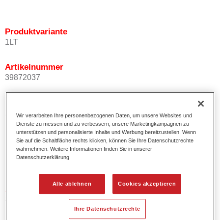
Produktvariante
1LT
Artikelnummer
39872037
Materialnummer
2000006937902
Wir verarbeiten Ihre personenbezogenen Daten, um unsere Websites und
Dienste zu messen und zu verbessern, unsere Marketingkampagnen zu
unterstützen und personalisierte Inhalte und Werbung bereitzustellen. Wenn
Sie auf die Schaltfläche rechts klicken, können Sie Ihre Datenschutzrechte
wahrnehmen. Weitere Informationen finden Sie in unserer
Produktvariante
Datenschutzerklärung
1LT
Alle ablehnen
Cookies akzeptieren
Artikelnummer
39872038
Ihre Datenschutzrechte