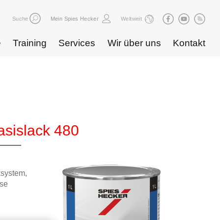
Suche
Mein Spies Hecker
Weltweit
e
Training
Services
Wir über uns
Kontakt
sislack 480
ksystem,
sse