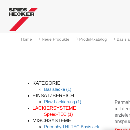
Home
Neue Produkte
Produktkatalog
Basisl
KATEGORIE
Basislacke
(1)
EINSATZBEREICH
Pkw-Lackierung
(1)
Permah
LACKIERSYSTEME
mit dem
Speed-TEC
(1)
erziele
MISCHSYSTEME
anspruc
Permahyd HI-TEC Basislack