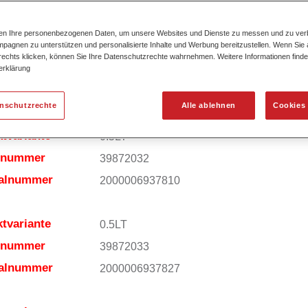
ktmerkmale
Ausgezeichnete Farbtongenauigkeit und
gleichmäßige Effektausrichtung.
Kurze Prozesszeiten.
ten Ihre personenbezogenen Daten, um unsere Websites und Dienste zu messen und zu ver
pagnen zu unterstützen und personalisierte Inhalte und Werbung bereitzustellen. Wenn Sie a
Exzellentes Deckvermögen für höchste
 rechts klicken, können Sie Ihre Datenschutzrechte wahrnehmen. Weitere Informationen finde
Ergiebigkeit.
erklärung
Einfaches und sicheres Einlackieren.
Variable Anwendungsmöglichkeiten (Innen
enschutzrechte
Alle ablehnen
Cookies 
Mehrschicht- und Mehrfarbenlackierungen)
tvariante
0.5LT
elnummer
39872032
ialnummer
2000006937810
tvariante
0.5LT
elnummer
39872033
ialnummer
2000006937827