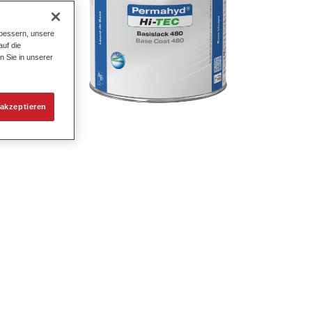
bessern, unsere
uf die
n Sie in unserer
raum-,
akzeptieren
.