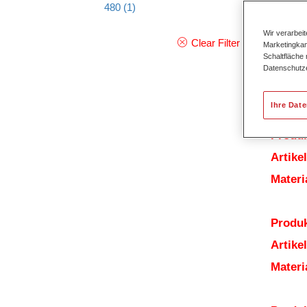
Produ
480
(1)
Wir verarbei
Clear Filter
Marketingkam
Schaltfläche
Datenschutz
Ihre Dat
Produk
Artik
Mater
Produk
Artik
Mater