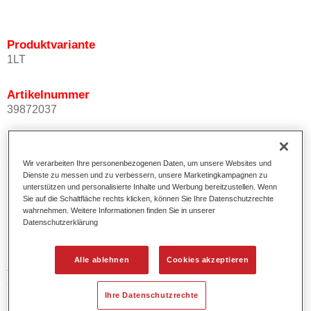
Produktvariante
1LT
Artikelnummer
39872037
Materialnummer
2000006937902
Wir verarbeiten Ihre personenbezogenen Daten, um unsere Websites und
Dienste zu messen und zu verbessern, unsere Marketingkampagnen zu
unterstützen und personalisierte Inhalte und Werbung bereitzustellen. Wenn
Sie auf die Schaltfläche rechts klicken, können Sie Ihre Datenschutzrechte
wahrnehmen. Weitere Informationen finden Sie in unserer
Produktvariante
Datenschutzerklärung
1LT
Alle ablehnen
Cookies akzeptieren
Artikelnummer
39872038
Ihre Datenschutzrechte