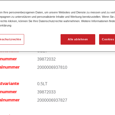
ktmerkmale
Ausgezeichnete Farbtongenauigkeit und
gleichmäßige Effektausrichtung.
Kurze Prozesszeiten.
ten Ihre personenbezogenen Daten, um unsere Websites und Dienste zu messen und zu ver
pagnen zu unterstützen und personalisierte Inhalte und Werbung bereitzustellen. Wenn Sie a
Exzellentes Deckvermögen für höchste
 rechts klicken, können Sie Ihre Datenschutzrechte wahrnehmen. Weitere Informationen finde
Ergiebigkeit.
erklärung
Einfaches und sicheres Einlackieren.
Variable Anwendungsmöglichkeiten (Innen
enschutzrechte
Alle ablehnen
Cookies 
Mehrschicht- und Mehrfarbenlackierungen)
tvariante
0.5LT
elnummer
39872032
ialnummer
2000006937810
tvariante
0.5LT
elnummer
39872033
ialnummer
2000006937827