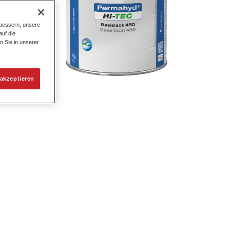
bessern, unsere
uf die
n Sie in unserer
raum-,
akzeptieren
.