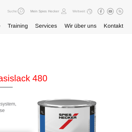
Suche
Mein Spies Hecker
Weltweit
e
Training
Services
Wir über uns
Kontakt
sislack 480
ksystem,
sse