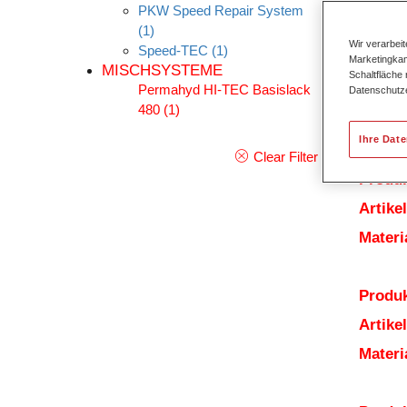
Produ
PKW Speed Repair System
(1)
Wir verarbei
Speed-TEC
(1)
Marketingkam
MISCHSYSTEME
Schaltfläche
Permahyd HI-TEC Basislack
Datenschutz
480
(1)
Ihre Dat
Clear Filter
Produk
Artik
Mater
Produk
Artik
Mater