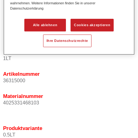
wahrnehmen. Weitere Informationen finden Sie in unserer
Kurze Prozesszeiten.
Datenschutzerklärung
Exzellentes Deckvermögen für höchste Ergiebigkeit.
Einfaches und sicheres Einlackieren.
Alle ablehnen
Cookies akzeptieren
Variable Anwendungsmöglichkeiten (Innenraum-,
Mehrschicht- und Mehrfarbenlackierungen).
Ihre Datenschutzrechte
Produktvariante
1LT
Artikelnummer
36315000
Materialnummer
4025331468103
Produktvariante
0.5LT