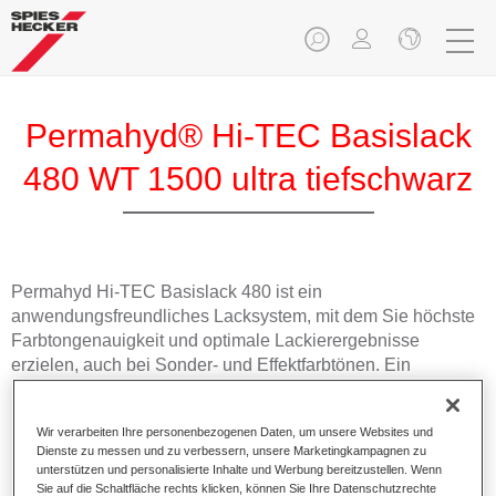
Permahyd® Hi-TEC Basislack
480 WT 1500 ultra tiefschwarz
Permahyd Hi-TEC Basislack 480 ist ein
anwendungsfreundliches Lacksystem, mit dem Sie höchste
Farbtongenauigkeit und optimale Lackierergebnisse
erzielen, auch bei Sonder- und Effektfarbtönen. Ein
Basislack für die anspruchsvolle Reparaturlackierung.
Wir verarbeiten Ihre personenbezogenen Daten, um unsere Websites und
Produktmerkmale
Dienste zu messen und zu verbessern, unsere Marketingkampagnen zu
Ausgezeichnete Farbtongenauigkeit und gleichmäßige
unterstützen und personalisierte Inhalte und Werbung bereitzustellen. Wenn
Sie auf die Schaltfläche rechts klicken, können Sie Ihre Datenschutzrechte
Effektausrichtung.