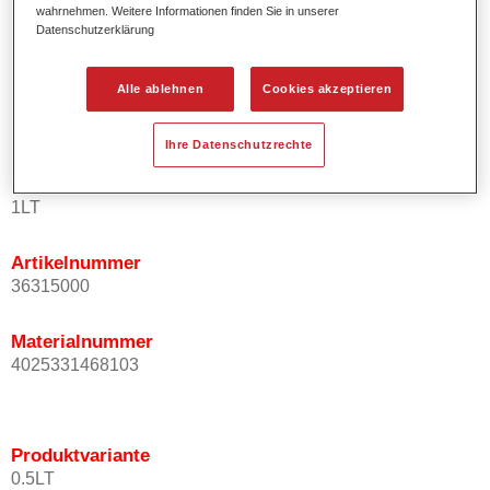
wahrnehmen. Weitere Informationen finden Sie in unserer
Kurze Prozesszeiten.
Datenschutzerklärung
Exzellentes Deckvermögen für höchste Ergiebigkeit.
Einfaches und sicheres Einlackieren.
Alle ablehnen
Cookies akzeptieren
Variable Anwendungsmöglichkeiten (Innenraum-,
Mehrschicht- und Mehrfarbenlackierungen).
Ihre Datenschutzrechte
Produktvariante
1LT
Artikelnummer
36315000
Materialnummer
4025331468103
Produktvariante
0.5LT