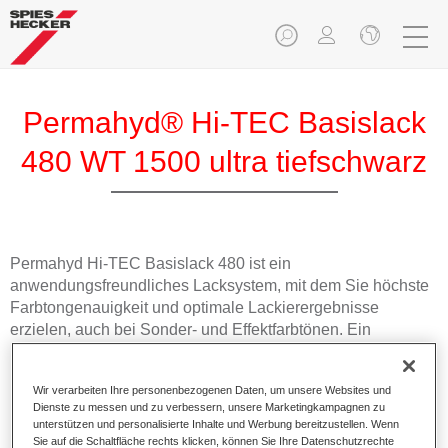
Permahyd® Hi-TEC Basislack
480 WT 1500 ultra tiefschwarz
Permahyd Hi-TEC Basislack 480 ist ein
anwendungsfreundliches Lacksystem, mit dem Sie höchste
Farbtongenauigkeit und optimale Lackierergebnisse
erzielen, auch bei Sonder- und Effektfarbtönen. Ein
Basislack für die anspruchsvolle Reparaturlackierung.
Wir verarbeiten Ihre personenbezogenen Daten, um unsere Websites und
Produktmerkmale
Dienste zu messen und zu verbessern, unsere Marketingkampagnen zu
Ausgezeichnete Farbtongenauigkeit und gleichmäßige
unterstützen und personalisierte Inhalte und Werbung bereitzustellen. Wenn
Sie auf die Schaltfläche rechts klicken, können Sie Ihre Datenschutzrechte
Effektausrichtung.