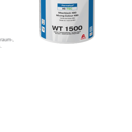
raum-,
.