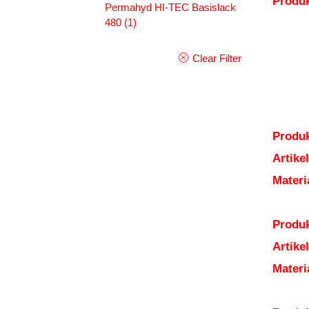
Produ
Permahyd HI-TEC Basislack
480
(1)
Clear Filter
Produk
Artik
Mater
Produk
Artik
Mater