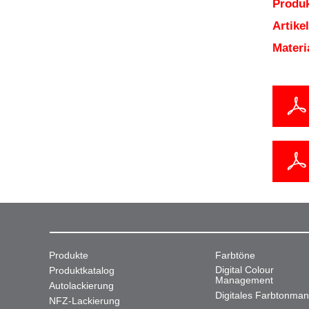
Produk
Artik
Mater
Produkte
Farbtöne
Digital Colour
Produktkatalog
Management
Autolackierung
Digitales Farbtonma
NFZ-Lackierung