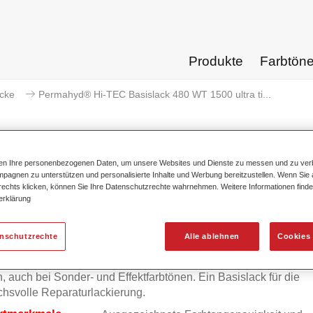
Produkte
Farbtön
acke
Permahyd® Hi-TEC Basislack 480 WT 1500 ultra ti...
ten Ihre personenbezogenen Daten, um unsere Websites und Dienste zu messen und zu ver
pagnen zu unterstützen und personalisierte Inhalte und Werbung bereitzustellen. Wenn Sie a
rmahyd® Hi-TEC Basislack 480 W
 rechts klicken, können Sie Ihre Datenschutzrechte wahrnehmen. Weitere Informationen finde
erklärung
enschutzrechte
Alle ablehnen
Cookies 
yd Hi-TEC Basislack 480 ist ein anwendungsfreundliches Lac
 Sie höchste Farbtongenauigkeit und optimale Lackierergebni
n, auch bei Sonder- und Effektfarbtönen. Ein Basislack für die
hsvolle Reparaturlackierung.