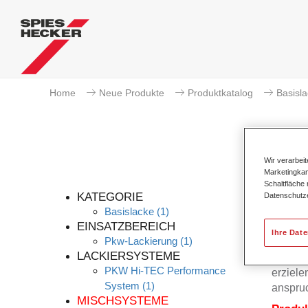
Home
Neue Produkte
Produktkatalog
Basisl
Wir verarbei
Marketingkam
Pe
Schaltfläche
KATEGORIE
Datenschutz
Basislacke
(1)
EINSATZBEREICH
Ihre Dat
Pkw-Lackierung
(1)
Permah
LACKIERSYSTEME
mit dem
PKW Hi-TEC Performance
erziele
System
(1)
anspruc
MISCHSYSTEME