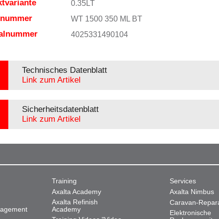
tvariante
0.35LT
elnummer
WT 1500 350 ML BT
ialnummer
4025331490104
Technisches Datenblatt
Link zum Artikel
Sicherheitsdatenblatt
Link zum Artikel
Training
Services
Axalta Academy
Axalta Nimbus
Axalta Refinish
Caravan-Repar
nagement
Academy
Elektronische