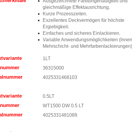
ktmerkmale
Ausgezeichnete Farbtongenauigkeit und
gleichmäßige Effektausrichtung.
Kurze Prozesszeiten.
Exzellentes Deckvermögen für höchste
Ergiebigkeit.
Einfaches und sicheres Einlackieren.
Variable Anwendungsmöglichkeiten (Innen
Mehrschicht- und Mehrfarbenlackierungen)
tvariante
1LT
elnummer
36315000
ialnummer
4025331468103
tvariante
0.5LT
elnummer
WT1500 DW 0.5 LT
ialnummer
4025331481089