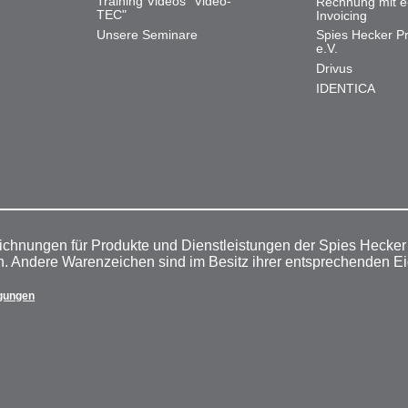
Training Videos "Video-
Rechnung mit e
TEC"
Invoicing
Unsere Seminare
Spies Hecker Pr
e.V.
Drivus
IDENTICA
ichnungen für Produkte und Dienstleistungen der Spies Hecke
n. Andere Warenzeichen sind im Besitz ihrer entsprechenden E
gungen