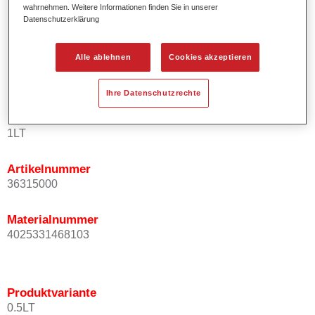
wahrnehmen. Weitere Informationen finden Sie in unserer
Kurze Prozesszeiten.
Datenschutzerklärung
Exzellentes Deckvermögen für höchste Ergiebigkeit.
Einfaches und sicheres Einlackieren.
Alle ablehnen
Cookies akzeptieren
Variable Anwendungsmöglichkeiten (Innenraum-,
Mehrschicht- und Mehrfarbenlackierungen).
Ihre Datenschutzrechte
Produktvariante
1LT
Artikelnummer
36315000
Materialnummer
4025331468103
Produktvariante
0.5LT