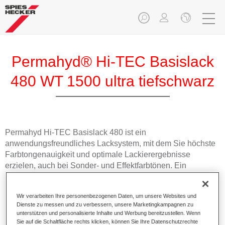
Permahyd® Hi-TEC Basislack
480 WT 1500 ultra tiefschwarz
Permahyd Hi-TEC Basislack 480 ist ein
anwendungsfreundliches Lacksystem, mit dem Sie höchste
Farbtongenauigkeit und optimale Lackierergebnisse
erzielen, auch bei Sonder- und Effektfarbtönen. Ein
Basislack für die anspruchsvolle Reparaturlackierung.
Wir verarbeiten Ihre personenbezogenen Daten, um unsere Websites und
Produktmerkmale
Dienste zu messen und zu verbessern, unsere Marketingkampagnen zu
Ausgezeichnete Farbtongenauigkeit und gleichmäßige
unterstützen und personalisierte Inhalte und Werbung bereitzustellen. Wenn
Sie auf die Schaltfläche rechts klicken, können Sie Ihre Datenschutzrechte
Effektausrichtung.