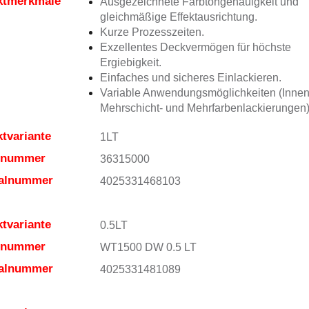
ktmerkmale
Ausgezeichnete Farbtongenauigkeit und
gleichmäßige Effektausrichtung.
Kurze Prozesszeiten.
Exzellentes Deckvermögen für höchste
Ergiebigkeit.
Einfaches und sicheres Einlackieren.
Variable Anwendungsmöglichkeiten (Innen
Mehrschicht- und Mehrfarbenlackierungen)
tvariante
1LT
elnummer
36315000
ialnummer
4025331468103
tvariante
0.5LT
elnummer
WT1500 DW 0.5 LT
ialnummer
4025331481089