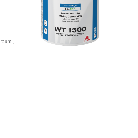
raum-,
.