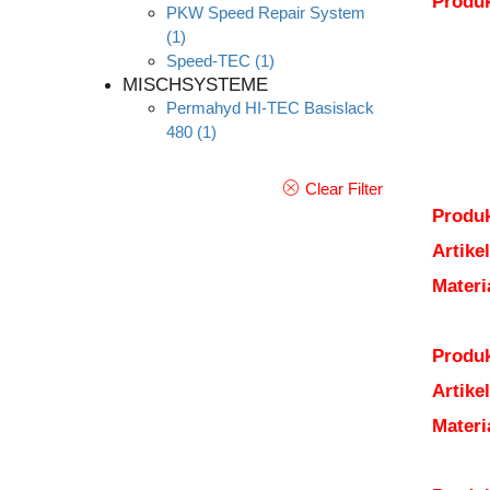
Produ
PKW Speed Repair System
(1)
Speed-TEC
(1)
MISCHSYSTEME
Permahyd HI-TEC Basislack
480
(1)
Clear Filter
Produk
Artik
Mater
Produk
Artik
Mater