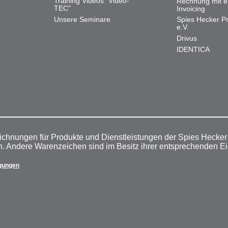
Training Videos "Video-
Rechnung mit e
TEC"
Invoicing
Unsere Seminare
Spies Hecker Pr
e.V.
Drivus
IDENTICA
ichnungen für Produkte und Dienstleistungen der Spies Hecke
n. Andere Warenzeichen sind im Besitz ihrer entsprechenden E
gungen