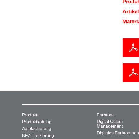
Produk
Artik
Mater
Produkte
Farbtöne
Digital Colour
Produktkatalog
Management
Autolackierung
Digitales Farbtonma
NFZ-Lackierung