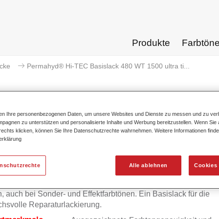
Produkte
Farbtön
acke
Permahyd® Hi-TEC Basislack 480 WT 1500 ultra ti...
ten Ihre personenbezogenen Daten, um unsere Websites und Dienste zu messen und zu ver
pagnen zu unterstützen und personalisierte Inhalte und Werbung bereitzustellen. Wenn Sie a
rmahyd® Hi-TEC Basislack 480 W
 rechts klicken, können Sie Ihre Datenschutzrechte wahrnehmen. Weitere Informationen finde
erklärung
enschutzrechte
Alle ablehnen
Cookies 
yd Hi-TEC Basislack 480 ist ein anwendungsfreundliches Lac
 Sie höchste Farbtongenauigkeit und optimale Lackierergebni
n, auch bei Sonder- und Effektfarbtönen. Ein Basislack für die
hsvolle Reparaturlackierung.