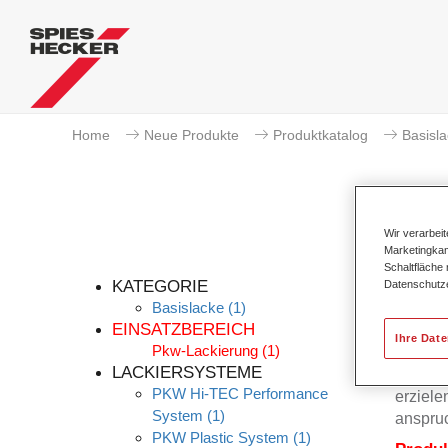
Home
Neue Produkte
Produktkatalog
Basisl
Wir verarbei
Marketingkam
Pe
Schaltfläche
KATEGORIE
Datenschutz
Basislacke
(1)
EINSATZBEREICH
Ihre Dat
Pkw-Lackierung
(1)
Permah
LACKIERSYSTEME
mit dem
PKW Hi-TEC Performance
erziele
System
(1)
anspruc
PKW Plastic System
(1)