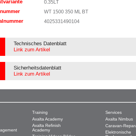
tvariante
0.35LT
elnummer
WT 1500 350 ML BT
ialnummer
4025331490104
Technisches Datenblatt
Link zum Artikel
Sicherheitsdatenblatt
Link zum Artikel
Training
Services
Axalta Academy
Axalta Nimbus
Axalta Refinish
Caravan-Repar
nagement
Academy
Elektronische