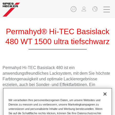
Permahyd® Hi-TEC Basislack
480 WT 1500 ultra tiefschwarz
Permahyd Hi-TEC Basislack 480 ist ein
anwendungsfreundliches Lacksystem, mit dem Sie höchste
Farbtongenauigkeit und optimale Lackierergebnisse
erzielen, auch bei Sonder- und Effektfarbtönen. Ein
Basislack für die anspruchsvolle Reparaturlackierung.
Wir verarbeiten Ihre personenbezogenen Daten, um unsere Websites und
Produktmerkmale
Dienste zu messen und zu verbessern, unsere Marketingkampagnen zu
Ausgezeichnete Farbtongenauigkeit und gleichmäßige
unterstützen und personalisierte Inhalte und Werbung bereitzustellen. Wenn
Sie auf die Schaltfläche rechts klicken, können Sie Ihre Datenschutzrechte
Effektausrichtung.