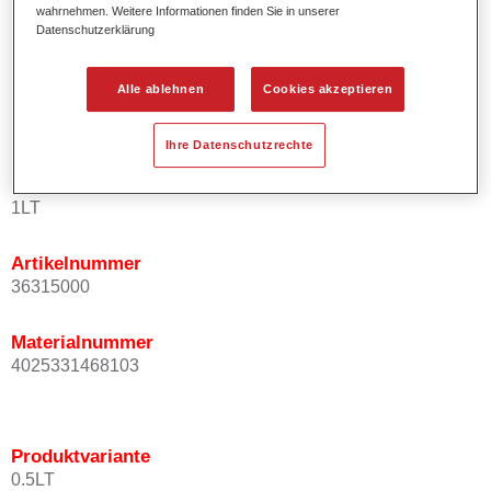
wahrnehmen. Weitere Informationen finden Sie in unserer
Kurze Prozesszeiten.
Datenschutzerklärung
Exzellentes Deckvermögen für höchste Ergiebigkeit.
Einfaches und sicheres Einlackieren.
Alle ablehnen
Cookies akzeptieren
Variable Anwendungsmöglichkeiten (Innenraum-,
Mehrschicht- und Mehrfarbenlackierungen).
Ihre Datenschutzrechte
Produktvariante
1LT
Artikelnummer
36315000
Materialnummer
4025331468103
Produktvariante
0.5LT