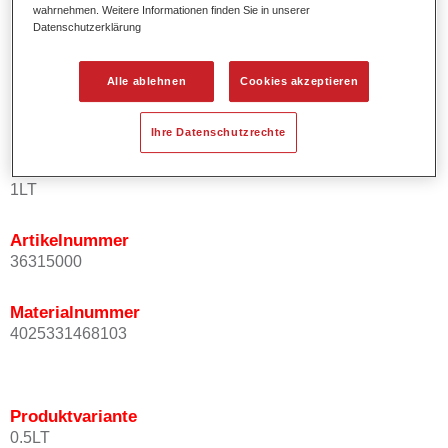
wahrnehmen. Weitere Informationen finden Sie in unserer
Kurze Prozesszeiten.
Datenschutzerklärung
Exzellentes Deckvermögen für höchste Ergiebigkeit.
Einfaches und sicheres Einlackieren.
Alle ablehnen
Cookies akzeptieren
Variable Anwendungsmöglichkeiten (Innenraum-,
Mehrschicht- und Mehrfarbenlackierungen).
Ihre Datenschutzrechte
Produktvariante
1LT
Artikelnummer
36315000
Materialnummer
4025331468103
Produktvariante
0.5LT