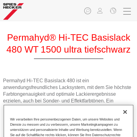
Permahyd® Hi-TEC Basislack
480 WT 1500 ultra tiefschwarz
Permahyd Hi-TEC Basislack 480 ist ein
anwendungsfreundliches Lacksystem, mit dem Sie höchste
Farbtongenauigkeit und optimale Lackierergebnisse
erzielen, auch bei Sonder- und Effektfarbtönen. Ein
Basislack für die anspruchsvolle Reparaturlackierung.
Wir verarbeiten Ihre personenbezogenen Daten, um unsere Websites und
Produktmerkmale
Dienste zu messen und zu verbessern, unsere Marketingkampagnen zu
Ausgezeichnete Farbtongenauigkeit und gleichmäßige
unterstützen und personalisierte Inhalte und Werbung bereitzustellen. Wenn
Sie auf die Schaltfläche rechts klicken, können Sie Ihre Datenschutzrechte
Effektausrichtung.