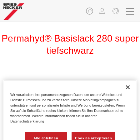
Permahyd® Basislack 280 super
tiefschwarz
Permahyd Basislack 280 super tiefschwarz ist ein
hochwertiger wasserverdünnbarer Basislack.
Wir verarbeiten Ihre personenbezogenen Daten, um unsere Websites und
Dienste zu messen und zu verbessern, unsere Marketingkampagnen zu
Produktmerkmale
unterstützen und personalisierte Inhalte und Werbung bereitzustellen. Wenn
Sie auf die Schaltfläche rechts klicken, können Sie Ihre Datenschutzrechte
Ermöglicht eine einfache und schnelle Verarbeitung in
wahrnehmen. Weitere Informationen finden Sie in unserer
1,5 Spritzgängen.
Datenschutzerklärung
Besitzt ein gutes Standvermögen.
Zeigt ein hohes Deckvermögen.
Alle ablehnen
Cookies akzeptieren
Bietet hohe Farbtongenauigkeit.