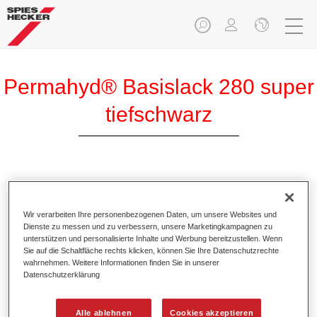
Permahyd® Basislack 280 super
tiefschwarz
Permahyd Basislack 280 super tiefschwarz ist ein
hochwertiger wasserverdünnbarer Basislack.
Wir verarbeiten Ihre personenbezogenen Daten, um unsere Websites und
Dienste zu messen und zu verbessern, unsere Marketingkampagnen zu
Produktmerkmale
unterstützen und personalisierte Inhalte und Werbung bereitzustellen. Wenn
Sie auf die Schaltfläche rechts klicken, können Sie Ihre Datenschutzrechte
Ermöglicht eine einfache und schnelle Verarbeitung in
wahrnehmen. Weitere Informationen finden Sie in unserer
1,5 Spritzgängen.
Datenschutzerklärung
Besitzt ein gutes Standvermögen.
Zeigt ein hohes Deckvermögen.
Alle ablehnen
Cookies akzeptieren
Bietet hohe Farbtongenauigkeit.