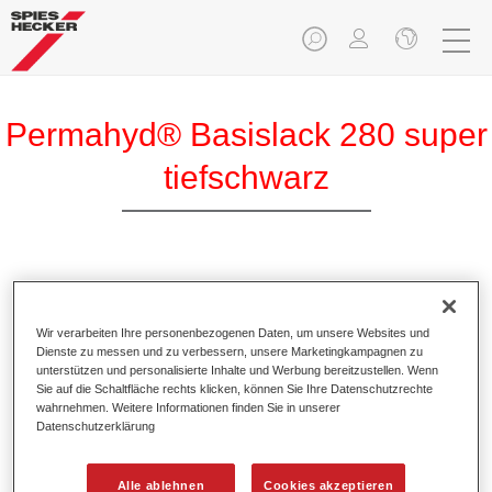
Permahyd® Basislack 280 super
tiefschwarz
Permahyd Basislack 280 super tiefschwarz ist ein
hochwertiger wasserverdünnbarer Basislack.
Wir verarbeiten Ihre personenbezogenen Daten, um unsere Websites und
Dienste zu messen und zu verbessern, unsere Marketingkampagnen zu
Produktmerkmale
unterstützen und personalisierte Inhalte und Werbung bereitzustellen. Wenn
Sie auf die Schaltfläche rechts klicken, können Sie Ihre Datenschutzrechte
Ermöglicht eine einfache und schnelle Verarbeitung in
wahrnehmen. Weitere Informationen finden Sie in unserer
1,5 Spritzgängen.
Datenschutzerklärung
Besitzt ein gutes Standvermögen.
Zeigt ein hohes Deckvermögen.
Alle ablehnen
Cookies akzeptieren
Bietet hohe Farbtongenauigkeit.