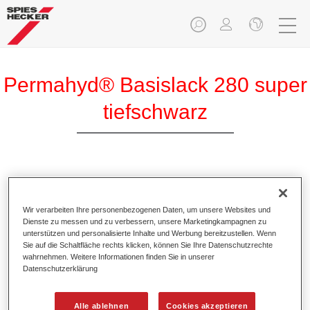
Permahyd® Basislack 280 super
tiefschwarz
Permahyd Basislack 280 super tiefschwarz ist ein
hochwertiger wasserverdünnbarer Basislack.
Wir verarbeiten Ihre personenbezogenen Daten, um unsere Websites und
Dienste zu messen und zu verbessern, unsere Marketingkampagnen zu
Produktmerkmale
unterstützen und personalisierte Inhalte und Werbung bereitzustellen. Wenn
Sie auf die Schaltfläche rechts klicken, können Sie Ihre Datenschutzrechte
Ermöglicht eine einfache und schnelle Verarbeitung in
wahrnehmen. Weitere Informationen finden Sie in unserer
1,5 Spritzgängen.
Datenschutzerklärung
Besitzt ein gutes Standvermögen.
Zeigt ein hohes Deckvermögen.
Alle ablehnen
Cookies akzeptieren
Bietet hohe Farbtongenauigkeit.