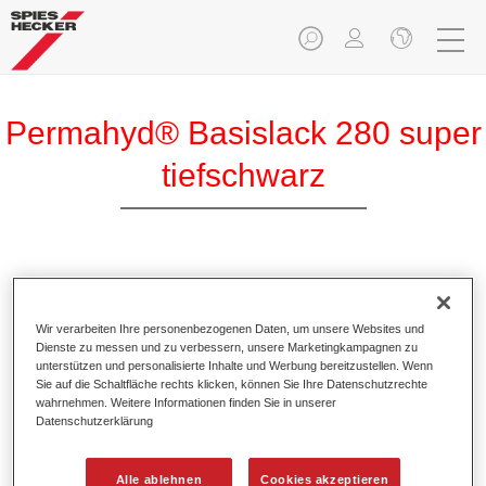
Permahyd® Basislack 280 super
tiefschwarz
Permahyd Basislack 280 super tiefschwarz ist ein
hochwertiger wasserverdünnbarer Basislack.
Wir verarbeiten Ihre personenbezogenen Daten, um unsere Websites und
Dienste zu messen und zu verbessern, unsere Marketingkampagnen zu
Produktmerkmale
unterstützen und personalisierte Inhalte und Werbung bereitzustellen. Wenn
Sie auf die Schaltfläche rechts klicken, können Sie Ihre Datenschutzrechte
Ermöglicht eine einfache und schnelle Verarbeitung in
wahrnehmen. Weitere Informationen finden Sie in unserer
1,5 Spritzgängen.
Datenschutzerklärung
Besitzt ein gutes Standvermögen.
Zeigt ein hohes Deckvermögen.
Alle ablehnen
Cookies akzeptieren
Bietet hohe Farbtongenauigkeit.