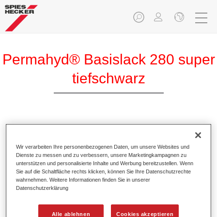
Permahyd® Basislack 280 super
tiefschwarz
Permahyd Basislack 280 super tiefschwarz ist ein
hochwertiger wasserverdünnbarer Basislack.
Wir verarbeiten Ihre personenbezogenen Daten, um unsere Websites und
Dienste zu messen und zu verbessern, unsere Marketingkampagnen zu
Produktmerkmale
unterstützen und personalisierte Inhalte und Werbung bereitzustellen. Wenn
Sie auf die Schaltfläche rechts klicken, können Sie Ihre Datenschutzrechte
Ermöglicht eine einfache und schnelle Verarbeitung in
wahrnehmen. Weitere Informationen finden Sie in unserer
1,5 Spritzgängen.
Datenschutzerklärung
Besitzt ein gutes Standvermögen.
Zeigt ein hohes Deckvermögen.
Alle ablehnen
Cookies akzeptieren
Bietet hohe Farbtongenauigkeit.