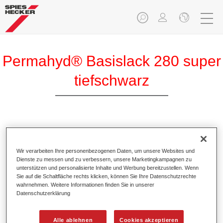
Permahyd® Basislack 280 super
tiefschwarz
Permahyd Basislack 280 super tiefschwarz ist ein
hochwertiger wasserverdünnbarer Basislack.
Wir verarbeiten Ihre personenbezogenen Daten, um unsere Websites und
Dienste zu messen und zu verbessern, unsere Marketingkampagnen zu
Produktmerkmale
unterstützen und personalisierte Inhalte und Werbung bereitzustellen. Wenn
Sie auf die Schaltfläche rechts klicken, können Sie Ihre Datenschutzrechte
Ermöglicht eine einfache und schnelle Verarbeitung in
wahrnehmen. Weitere Informationen finden Sie in unserer
1,5 Spritzgängen.
Datenschutzerklärung
Besitzt ein gutes Standvermögen.
Zeigt ein hohes Deckvermögen.
Alle ablehnen
Cookies akzeptieren
Bietet hohe Farbtongenauigkeit.