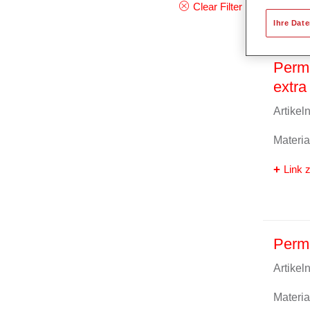
Clear Filter
Ihre Dat
Perma
extra 
Artike
Materi
Link z
Perma
Artike
Materi