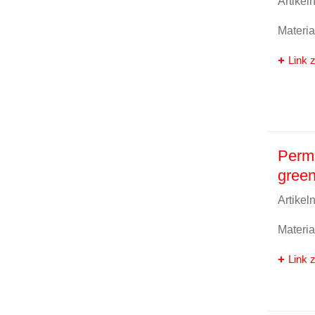
Artike
Materi
Link z
Perma
gree
Artike
Materi
Link z