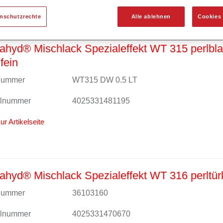
enschutzrechte
Alle ablehnen
Cookies 
hyd® Mischlack Spezialeffekt WT 315 perlbl
fein
lnummer
WT315 DW 0.5 LT
alnummer
4025331481195
ur Artikelseite
hyd® Mischlack Spezialeffekt WT 316 perltür
lnummer
36103160
alnummer
4025331470670