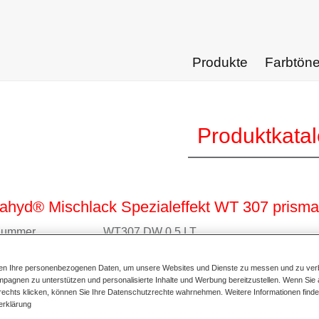
Produkte
Farbtön
Produktkata
hyd® Mischlack Spezialeffekt WT 307 prismas
lnummer
WT307 DW 0.5 LT
alnummer
4025331481140
ten Ihre personenbezogenen Daten, um unsere Websites und Dienste zu messen und zu ver
pagnen zu unterstützen und personalisierte Inhalte und Werbung bereitzustellen. Wenn Sie a
ur Artikelseite
 rechts klicken, können Sie Ihre Datenschutzrechte wahrnehmen. Weitere Informationen finde
erklärung