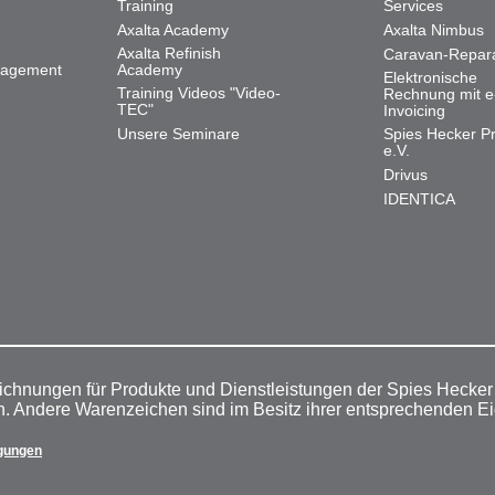
Training
Services
Axalta Academy
Axalta Nimbus
Axalta Refinish
Caravan-Repar
nagement
Academy
Elektronische
Training Videos "Video-
Rechnung mit e
TEC"
Invoicing
Unsere Seminare
Spies Hecker Pr
e.V.
Drivus
IDENTICA
ichnungen für Produkte und Dienstleistungen der Spies Hecke
n. Andere Warenzeichen sind im Besitz ihrer entsprechenden E
gungen