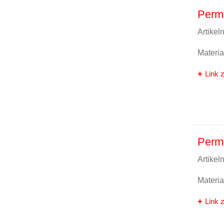
Perma
Artike
Materi
Link z
Perma
Artike
Materi
Link z