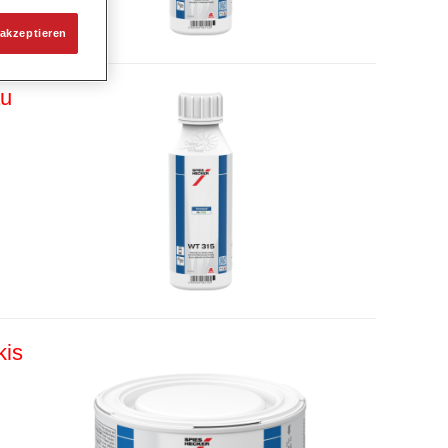
akzeptieren
au
kis