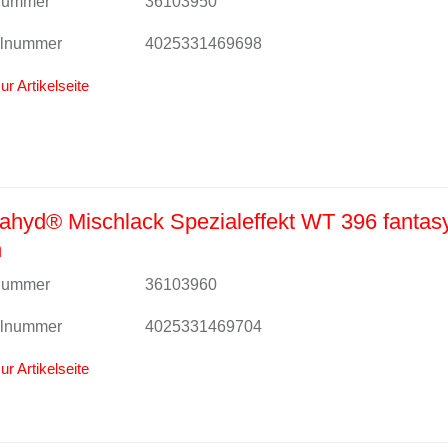
lnummer
36103950
alnummer
4025331469698
ur Artikelseite
hyd® Mischlack Spezialeffekt WT 396 fantas
n
lnummer
36103960
alnummer
4025331469704
ur Artikelseite