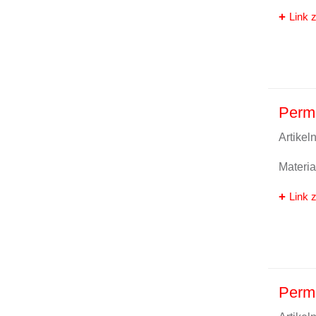
Link z
Perma
Artike
Materi
Link z
Perma