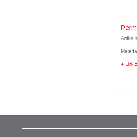
Perma
Artike
Materi
Link z