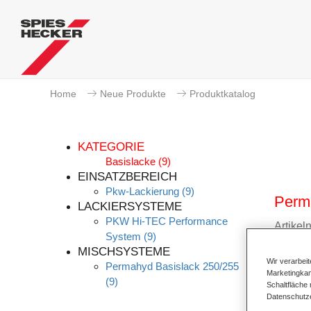
Home
Neue Produkte
Produktkatalog
KATEGORIE
Basislacke
(9)
EINSATZBEREICH
Pkw-Lackierung
(9)
Perma
LACKIERSYSTEME
PKW Hi-TEC Performance
Artike
System
(9)
MISCHSYSTEME
Materi
Wir verarbei
Permahyd Basislack 250/255
Marketingkam
(9)
Link z
Schaltfläche
Datenschutz