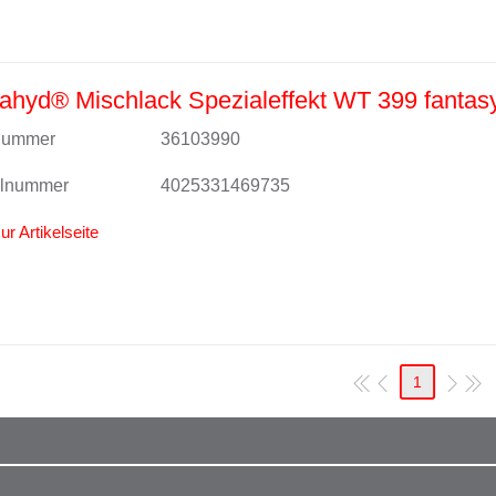
hyd® Mischlack Spezialeffekt WT 399 fantasy
lnummer
36103990
alnummer
4025331469735
ur Artikelseite
1