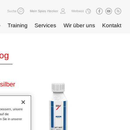
Suche
Mein Spies Hecker
Weltweit
e
Training
Services
Wir über uns
Kontakt
log
ilber
bessern, unsere
uf die
n Sie in unserer