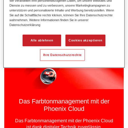
Wir verarbeiten Ihre personenbezogenen Daten, um unsere Websites und
Hecker Farbtonmanagement-Systeme an und das im
Dienste zu messen und zu verbessern, unsere Marketingkampagnen zu
völlig digitalen Prozess.
unterstützen und personalisierte Inhalte und Werbung bereitzustellen. Wenn
Sie auf die Schaltfläche rechts klicken, können Sie Ihre Datenschutzrechte
wahrnehmen. Weitere Informationen finden Sie in unserer
Datenschutzerklärung
Alle ablehnen
Cookies akzeptieren
Ihre Datenschutzrechte
Das Farbtonmanagement mit der
Phoenix Cloud
Das Farbtonmanagement mit der Phoenix Cloud
ist dank digitaler Technik zuverlässig,