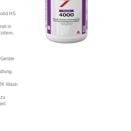
olid HS
net in
üllern.
 Geräte
ndlung
u 2K Wash
 zu
eil