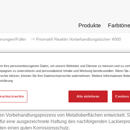
Produkte
Farbtön
erungen/Füller
Priomat® Reaktiv Vorbehandlungstücher 4000
ten Ihre personenbezogenen Daten, um unsere Websites und Dienste zu messen und zu ver
pagnen zu unterstützen und personalisierte Inhalte und Werbung bereitzustellen. Wenn Sie a
Priomat® Reaktiv Vorbehan
 rechts klicken, können Sie Ihre Datenschutzrechte wahrnehmen. Weitere Informationen finde
erklärung
enschutzrechte
Alle ablehnen
Cookies 
 Reaktiv Vorbehandlungstücher 4000 beinhalten spezielle, reak
nzen. Die Tücher sind einfach anzuwenden und wurden für den
en Vorbehandlungsprozess von Metalloberflächen entwickelt. S
für eine ausgezeichnete Haftung des nachfolgenden Lackierpr
ten einen guten Korrosionsschutz.