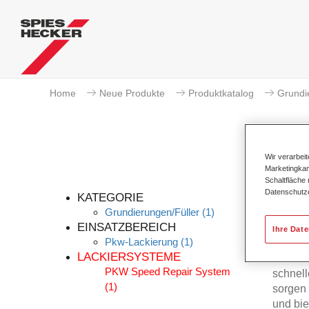
Home
Neue Produkte
Produktkatalog
Grundi
Wir verarbei
Marketingkam
Schaltfläche
Datenschutz
KATEGORIE
Grundierungen/Füller
(1)
EINSATZBEREICH
Ihre Dat
Pkw-Lackierung
(1)
Priomat
LACKIERSYSTEME
Substa
PKW Speed Repair System
schnell
(1)
sorgen 
und bie