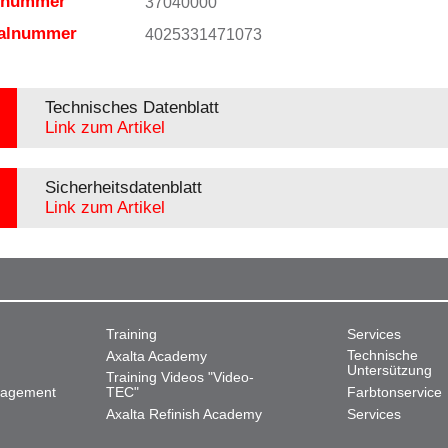
elnummer
37040000
ialnummer
4025331471073
Technisches Datenblatt
Link zum Artikel
Sicherheitsdatenblatt
Link zum Artikel
Training
Services
Technische
Axalta Academy
Untersützung
Training Videos "Video-
nagement
TEC"
Farbtonservice
Axalta Refinish Academy
Services