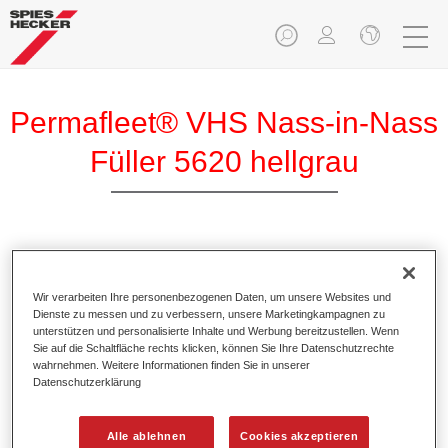
Permafleet® VHS Nass-in-Nass
Füller 5620 hellgrau
Permafleet VHS Nass-in-Nass Füller 5620 ist ein
hochwertiger 2K High Solid Füller auf Acrylharz-Basis.
Wir verarbeiten Ihre personenbezogenen Daten, um unsere Websites und
Dienste zu messen und zu verbessern, unsere Marketingkampagnen zu
unterstützen und personalisierte Inhalte und Werbung bereitzustellen. Wenn
Produktmerkmale
Sie auf die Schaltfläche rechts klicken, können Sie Ihre Datenschutzrechte
Für die effiziente nass-in-nass Verarbeitung.
wahrnehmen. Weitere Informationen finden Sie in unserer
Besitzt einen sehr hohen Festkörperanteil.
Datenschutzerklärung
Bietet eine hohe Ergiebigkeit.
Erzielt einen guten Decklackstand.
Alle ablehnen
Cookies akzeptieren