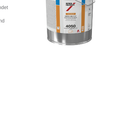
ndet
und