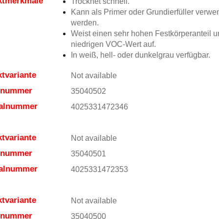
ktmerkmale
Trocknet schnell.
Kann als Primer oder Grundierfüller verwe
werden.
Weist einen sehr hohen Festkörperanteil 
niedrigen VOC-Wert auf.
In weiß, hell- oder dunkelgrau verfügbar.
tvariante
Not available
elnummer
35040502
ialnummer
4025331472346
tvariante
Not available
elnummer
35040501
ialnummer
4025331472353
tvariante
Not available
elnummer
35040500