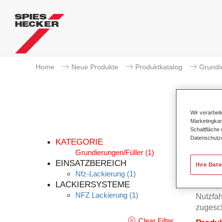
Home
Neue Produkte
Produktkatalog
Grundi
Wir verarbei
Marketingkam
Schaltfläche
Datenschutz
KATEGORIE
Grundierungen/Füller
(1)
EINSATZBEREICH
Ihre Dat
Nfz-Lackierung
(1)
Permafl
LACKIERSYSTEME
Basis, 
NFZ Lackierung
(1)
Nutzfah
zugesch
Clear Filter