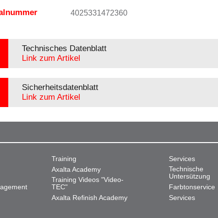
ialnummer
4025331472360
Technisches Datenblatt
Link zum Artikel
Sicherheitsdatenblatt
Link zum Artikel
Training
Services
Technische
Axalta Academy
Untersützung
Training Videos "Video-
nagement
TEC"
Farbtonservice
Axalta Refinish Academy
Services