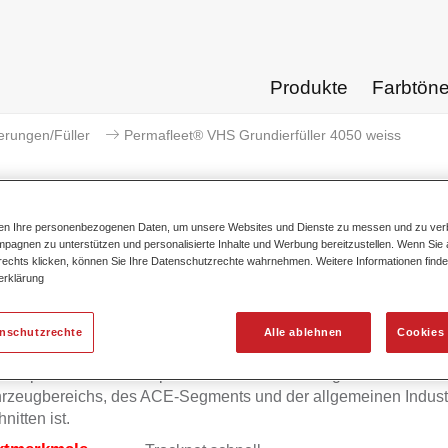
Produkte
Farbtön
erungen/Füller
Permafleet® VHS Grundierfüller 4050 weiss
ten Ihre personenbezogenen Daten, um unsere Websites und Dienste zu messen und zu ver
pagnen zu unterstützen und personalisierte Inhalte und Werbung bereitzustellen. Wenn Sie a
Permafleet® VHS Grundierf
 rechts klicken, können Sie Ihre Datenschutzrechte wahrnehmen. Weitere Informationen finde
erklärung
enschutzrechte
Alle ablehnen
Cookies 
eet VHS Grundierfüller 4050 ist ein 2K Grundierfüller auf Polyac
der speziell auf die anspruchsvollen Anforderungen des
rzeugbereichs, des ACE-Segments und der allgemeinen Indust
nitten ist.