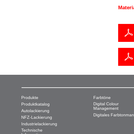
Mater
Produkte
Farbtöne
Digital Colour
Produktkatalog
Management
Autolackierung
Digitales Farbtonma
NFZ-Lackierung
Industrielackierung
Technische