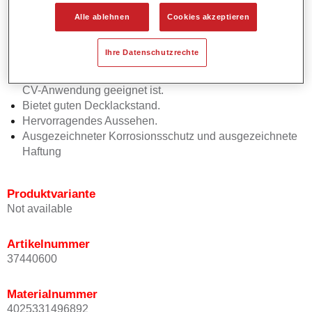
VOC-konform.
Alle ablehnen
Cookies akzeptieren
Vielseitiger Grundierlack für ein breites Einsatzgebiet.
Kann schnell mit allen Permafleet -Decklacken (Nass-in-
Ihre Datenschutzrechte
Nass) überlackiert werden.
Hat eine längere Überlackierzeit, wodurch er ideal für die
CV-Anwendung geeignet ist.
Bietet guten Decklackstand.
Hervorragendes Aussehen.
Ausgezeichneter Korrosionsschutz und ausgezeichnete
Haftung
Produktvariante
Not available
Artikelnummer
37440600
Materialnummer
4025331496892