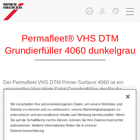
Permafleet® VHS DTM
Grundierfüller 4060 dunkelgrau
Der Permafleet VHS DTM Primer Surfacer 4060 ist ein
universeller, Very High Solid Grundierfüller, der für die
schnelle, effektive und effiziente Reparaturlackierung von
Nutzfahrzeugen entwickelt wurde. Geeignet für den direkten
Wir verarbeiten Ihre personenbezogenen Daten, um unsere Websites und
Einsatz auf verschiedenen Metallsubstraten. Diese
Dienste zu messen und zu verbessern, unsere Marketingkampagnen zu
unterstützen und personalisierte Inhalte und Werbung bereitzustellen. Wenn
vielseitige Grundierung kann als Nass-in-Nass und als
Sie auf die Schaltfläche rechts klicken, können Sie Ihre Datenschutzrechte
Schleiffüller verwendet werden.
wahrnehmen. Weitere Informationen finden Sie in unserer
Datenschutzerklärung
Produktmerkmale