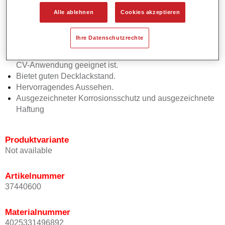
VOC-konform.
Alle ablehnen
Cookies akzeptieren
Vielseitiger Grundierlack für ein breites Einsatzgebiet.
Kann schnell mit allen Permafleet -Decklacken (Nass-in-
Ihre Datenschutzrechte
Nass) überlackiert werden.
Hat eine längere Überlackierzeit, wodurch er ideal für die
CV-Anwendung geeignet ist.
Bietet guten Decklackstand.
Hervorragendes Aussehen.
Ausgezeichneter Korrosionsschutz und ausgezeichnete
Haftung
Produktvariante
Not available
Artikelnummer
37440600
Materialnummer
4025331496892