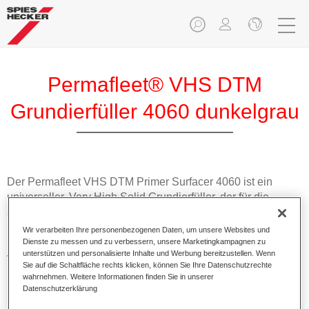
Permafleet® VHS DTM
Grundierfüller 4060 dunkelgrau
Der Permafleet VHS DTM Primer Surfacer 4060 ist ein
universeller, Very High Solid Grundierfüller, der für die
schnelle, effektive und effiziente Reparaturlackierung von
Nutzfahrzeugen entwickelt wurde. Geeignet für den direkten
Wir verarbeiten Ihre personenbezogenen Daten, um unsere Websites und
Einsatz auf verschiedenen Metallsubstraten. Diese
Dienste zu messen und zu verbessern, unsere Marketingkampagnen zu
unterstützen und personalisierte Inhalte und Werbung bereitzustellen. Wenn
vielseitige Grundierung kann als Nass-in-Nass und als
Sie auf die Schaltfläche rechts klicken, können Sie Ihre Datenschutzrechte
Schleiffüller verwendet werden.
wahrnehmen. Weitere Informationen finden Sie in unserer
Datenschutzerklärung
Produktmerkmale