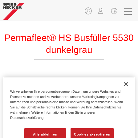
Permafleet® HS Busfüller 5530
dunkelgrau
Permafleet HS Busfüller 5530 ist ein hochwertiger 2K High
Solid Acrylharz-Füller für die Bus-Reparatur.
Wir verarbeiten Ihre personenbezogenen Daten, um unsere Websites und
Dienste zu messen und zu verbessern, unsere Marketingkampagnen zu
unterstützen und personalisierte Inhalte und Werbung bereitzustellen. Wenn
Produktmerkmale
Sie auf die Schaltfläche rechts klicken, können Sie Ihre Datenschutzrechte
Ermöglicht eine sichere Verarbeitung.
wahrnehmen. Weitere Informationen finden Sie in unserer
Bietet hohe Standfestigkeit.
Datenschutzerklärung
Besitzt hervorragende Füllkraft.
Ist gut schleifbar.
Alle ablehnen
Cookies akzeptieren