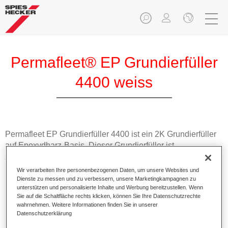
Permafleet® EP Grundierfüller
4400 weiss
Permafleet EP Grundierfüller 4400 ist ein 2K Grundierfüller
auf Epoxydharz-Basis. Dieser Grundierfüller ist
zinkchromatfrei und wurde speziell für die Anforderungen im
Nutzfahrzeug-Bereich entwickelt.
Wir verarbeiten Ihre personenbezogenen Daten, um unsere Websites und
Dienste zu messen und zu verbessern, unsere Marketingkampagnen zu
unterstützen und personalisierte Inhalte und Werbung bereitzustellen. Wenn
Produktmerkmale
Sie auf die Schaltfläche rechts klicken, können Sie Ihre Datenschutzrechte
Bietet eine sehr hohe Beständigkeit gegen Korrosion und
wahrnehmen. Weitere Informationen finden Sie in unserer
Datenschutzerklärung
chemische Einflüsse.
Erzielt hervorragende Haftung auf entsprechend