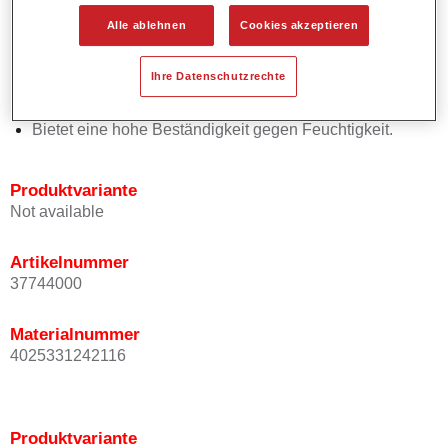
vorbehandelten Metallflächen.
Alle ablehnen
Cookies akzeptieren
Besitzt eine sehr gute Füllkraft.
Eignet sich zur Verwendung auf rauen Untergründen
Ihre Datenschutzrechte
(z.B. auf gestrahltem Metall).
Zeigt ein gutes Standvermögen.
Bietet eine hohe Beständigkeit gegen Feuchtigkeit.
Produktvariante
Not available
Artikelnummer
37744000
Materialnummer
4025331242116
Produktvariante