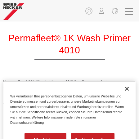
Permafleet® 1K Wash Primer
4010
Permafleet 1K Wash Primer 4010 rotbraun ist ein
zinkchromatfreies 1K Produkt auf Polyvinylbutyral Basis für
NFZ-Lackierungen. Es kann sowohl auf Stahl als auch auf
Wir verarbeiten Ihre personenbezogenen Daten, um unsere Websites und
Dienste zu messen und zu verbessern, unsere Marketingkampagnen zu
Aluminium und Verzinkungen eingesetzt werden.
unterstützen und personalisierte Inhalte und Werbung bereitzustellen. Wenn
Sie auf die Schaltfläche rechts klicken, können Sie Ihre Datenschutzrechte
Produktmerkmale
wahrnehmen. Weitere Informationen finden Sie in unserer
Datenschutzerklärung
Bietet guten Korrosionsschutz.
Kann sowohl airless als auch elektrostatisch verarbeitet
werden.