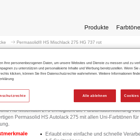
Produkte
Farbtön
cke
Permasolid® HS Mischlack 275 HG 737 rot
ten Ihre personenbezogenen Daten, um unsere Websites und Dienste zu messen und zu ver
pagnen zu unterstützen und personalisierte Inhalte und Werbung bereitzustellen. Wenn Sie a
 rechts klicken, können Sie Ihre Datenschutzrechte wahrnehmen. Weitere Informationen finde
erklärung
Permasolid® HS Mischlack
enschutzrechte
Alle ablehnen
Cookies 
olid HS Mischlack 275 ermöglicht die Farbtonausmischung vo
tigen Permasolid HS Autolack 275 mit allen Uni-Farbtönen für
ung.
ktmerkmale
Erlaubt eine einfache und schnelle Verarbe