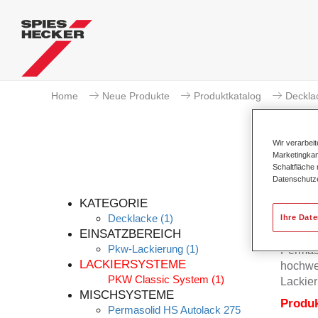
Home
Neue Produkte
Produktkatalog
Deckla
Wir verarbei
Marketingkam
Schaltfläche
Datenschutz
KATEGORIE
Decklacke
(1)
Ihre Dat
EINSATZBEREICH
Pkw-Lackierung
(1)
Permas
LACKIERSYSTEME
hochwer
PKW Classic System
(1)
Lackier
MISCHSYSTEME
Produ
Permasolid HS Autolack 275