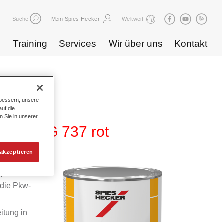
Suche
Mein Spies Hecker
Weltweit
e
Training
Services
Wir über uns
Kontakt
bessern, unsere
uf die
n Sie in unserer
 275 HG 737 rot
akzeptieren
m
 die Pkw-
itung in