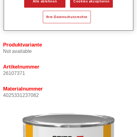
Alle ablehnen
Cookies akzeptieren
Bietet ein hohes Deckvermögen.
Besitzt einen exzellenten Decklackstand.
Ihre Datenschutzrechte
Entspricht den VOC Anforderungen.
Alle Farbtöne sind bleifrei.
Produktvariante
Not available
Artikelnummer
26107371
Materialnummer
4025331237082