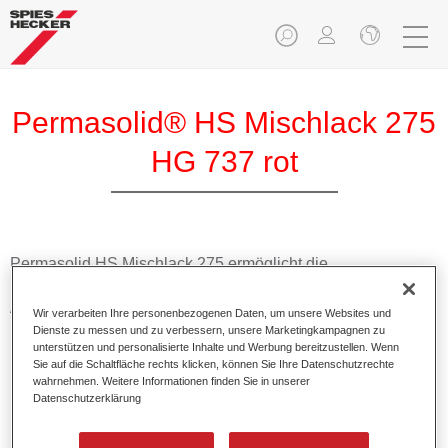
Permasolid® HS Mischlack 275
HG 737 rot
Permasolid HS Mischlack 275 ermöglicht die
Farbtonausmischung vom hochwertigen Permasolid HS
Autolack 275 mit allen Uni-Farbtönen für die Pkw-
Wir verarbeiten Ihre personenbezogenen Daten, um unsere Websites und
Lackierung.
Dienste zu messen und zu verbessern, unsere Marketingkampagnen zu
unterstützen und personalisierte Inhalte und Werbung bereitzustellen. Wenn
Sie auf die Schaltfläche rechts klicken, können Sie Ihre Datenschutzrechte
Produktmerkmale
wahrnehmen. Weitere Informationen finden Sie in unserer
Datenschutzerklärung
Erlaubt eine einfache und schnelle Verarbeitung in 1,5
Spritzgängen.
Ermöglicht schnelle Trocknungszeiten.