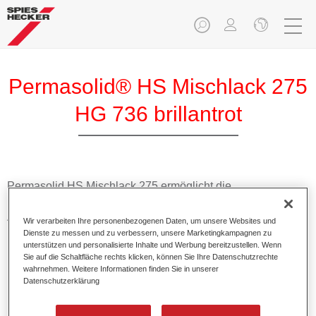
Permasolid® HS Mischlack 275
HG 736 brillantrot
Permasolid HS Mischlack 275 ermöglicht die
Farbtonausmischung vom hochwertigen Permasolid HS
Autolack 275 mit allen Uni-Farbtönen für die Pkw-
Wir verarbeiten Ihre personenbezogenen Daten, um unsere Websites und
Lackierung.
Dienste zu messen und zu verbessern, unsere Marketingkampagnen zu
unterstützen und personalisierte Inhalte und Werbung bereitzustellen. Wenn
Sie auf die Schaltfläche rechts klicken, können Sie Ihre Datenschutzrechte
Produktmerkmale
wahrnehmen. Weitere Informationen finden Sie in unserer
Datenschutzerklärung
Erlaubt eine einfache und schnelle Verarbeitung in 1,5
Spritzgängen.
Ermöglicht schnelle Trocknungszeiten.