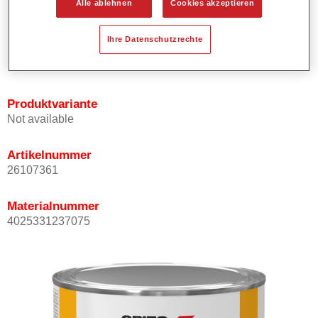
Alle ablehnen
Cookies akzeptieren
Bietet ein hohes Deckvermögen.
Besitzt einen exzellenten Decklackstand.
Ihre Datenschutzrechte
Entspricht den VOC Anforderungen.
Alle Farbtöne sind bleifrei.
Produktvariante
Not available
Artikelnummer
26107361
Materialnummer
4025331237075