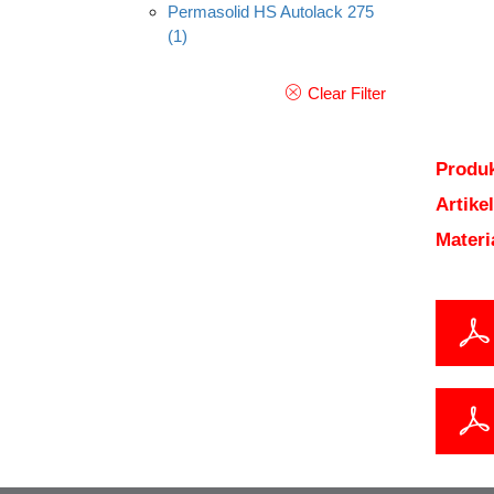
Permasolid HS Autolack 275
(1)
Clear Filter
Produk
Artik
Mater