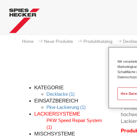
Home
Neue Produkte
Produktkatalog
Deckla
Wir verarbei
Marketingkam
Schaltfläche
Datenschutz
KATEGORIE
Decklacke
(1)
Ihre Dat
EINSATZBEREICH
Pkw-Lackierung
(1)
Permas
LACKIERSYSTEME
hochwer
PKW Speed Repair System
Lackier
(1)
Produ
MISCHSYSTEME