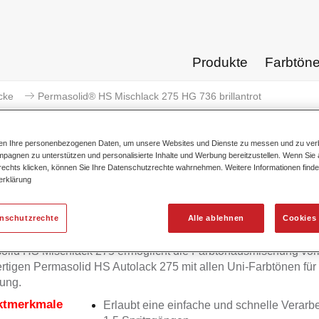
Produkte
Farbtön
cke
Permasolid® HS Mischlack 275 HG 736 brillantrot
ten Ihre personenbezogenen Daten, um unsere Websites und Dienste zu messen und zu ver
pagnen zu unterstützen und personalisierte Inhalte und Werbung bereitzustellen. Wenn Sie a
 rechts klicken, können Sie Ihre Datenschutzrechte wahrnehmen. Weitere Informationen finde
erklärung
Permasolid® HS Mischlack 275
enschutzrechte
Alle ablehnen
Cookies 
olid HS Mischlack 275 ermöglicht die Farbtonausmischung vo
tigen Permasolid HS Autolack 275 mit allen Uni-Farbtönen für
ung.
ktmerkmale
Erlaubt eine einfache und schnelle Verarbe