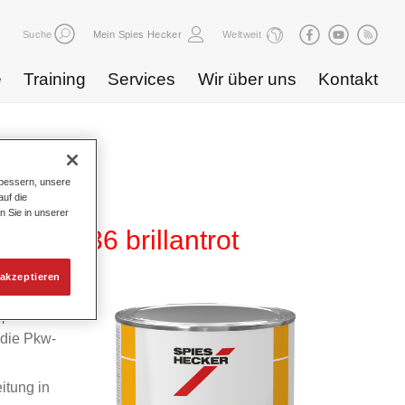
Suche
Mein Spies Hecker
Weltweit
e
Training
Services
Wir über uns
Kontakt
bessern, unsere
uf die
n Sie in unserer
 HG 736 brillantrot
akzeptieren
m
 die Pkw-
itung in