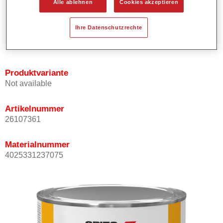
Alle ablehnen
Cookies akzeptieren
Bietet ein hohes Deckvermögen.
Besitzt einen exzellenten Decklackstand.
Ihre Datenschutzrechte
Entspricht den VOC Anforderungen.
Alle Farbtöne sind bleifrei.
Produktvariante
Not available
Artikelnummer
26107361
Materialnummer
4025331237075