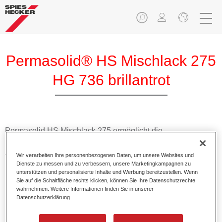
Permasolid® HS Mischlack 275
HG 736 brillantrot
Permasolid HS Mischlack 275 ermöglicht die
Farbtonausmischung vom hochwertigen Permasolid HS
Autolack 275 mit allen Uni-Farbtönen für die Pkw-
Wir verarbeiten Ihre personenbezogenen Daten, um unsere Websites und
Lackierung.
Dienste zu messen und zu verbessern, unsere Marketingkampagnen zu
unterstützen und personalisierte Inhalte und Werbung bereitzustellen. Wenn
Sie auf die Schaltfläche rechts klicken, können Sie Ihre Datenschutzrechte
Produktmerkmale
wahrnehmen. Weitere Informationen finden Sie in unserer
Datenschutzerklärung
Erlaubt eine einfache und schnelle Verarbeitung in 1,5
Spritzgängen.
Ermöglicht schnelle Trocknungszeiten.