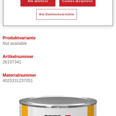
Alle ablehnen
Cookies akzeptieren
Bietet ein hohes Deckvermögen.
Besitzt einen exzellenten Decklackstand.
Ihre Datenschutzrechte
Entspricht den VOC Anforderungen.
Alle Farbtöne sind bleifrei.
Produktvariante
Not available
Artikelnummer
26107341
Materialnummer
4025331237051