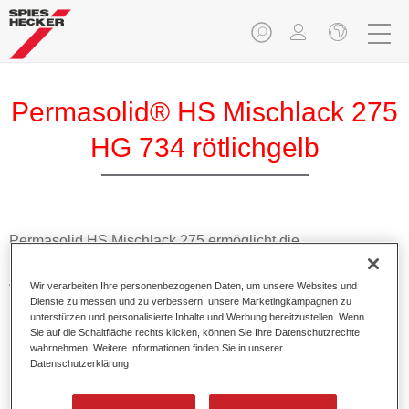
Permasolid® HS Mischlack 275
HG 734 rötlichgelb
Permasolid HS Mischlack 275 ermöglicht die
Farbtonausmischung vom hochwertigen Permasolid HS
Autolack 275 mit allen Uni-Farbtönen für die Pkw-
Wir verarbeiten Ihre personenbezogenen Daten, um unsere Websites und
Lackierung.
Dienste zu messen und zu verbessern, unsere Marketingkampagnen zu
unterstützen und personalisierte Inhalte und Werbung bereitzustellen. Wenn
Sie auf die Schaltfläche rechts klicken, können Sie Ihre Datenschutzrechte
Produktmerkmale
wahrnehmen. Weitere Informationen finden Sie in unserer
Datenschutzerklärung
Erlaubt eine einfache und schnelle Verarbeitung in 1,5
Spritzgängen.
Ermöglicht schnelle Trocknungszeiten.