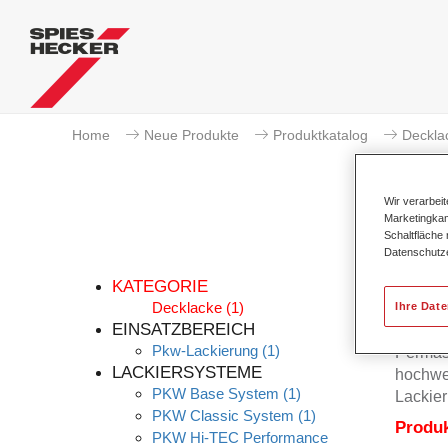
Home
Neue Produkte
Produktkatalog
Deckla
Wir verarbei
Marketingkam
Schaltfläche
Datenschutz
KATEGORIE
Decklacke
(1)
Ihre Dat
EINSATZBEREICH
Pkw-Lackierung
(1)
Permas
LACKIERSYSTEME
hochwer
PKW Base System
(1)
Lackier
PKW Classic System
(1)
Produ
PKW Hi-TEC Performance