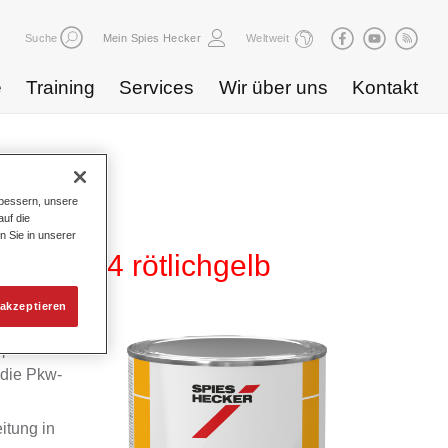
Suche
Mein Spies Hecker
Weltweit
e
Training
Services
Wir über uns
Kontakt
bessern, unsere
uf die
n Sie in unserer
 HG 734 rötlichgelb
akzeptieren
m
 die Pkw-
itung in