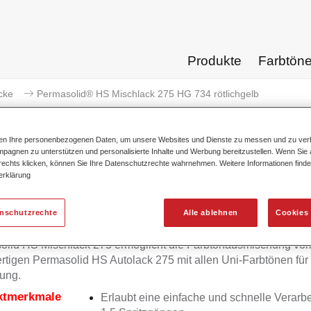
Produkte
Farbtön
cke
Permasolid® HS Mischlack 275 HG 734 rötlichgelb
ten Ihre personenbezogenen Daten, um unsere Websites und Dienste zu messen und zu ver
pagnen zu unterstützen und personalisierte Inhalte und Werbung bereitzustellen. Wenn Sie a
 rechts klicken, können Sie Ihre Datenschutzrechte wahrnehmen. Weitere Informationen finde
erklärung
Permasolid® HS Mischlack 275
enschutzrechte
Alle ablehnen
Cookies 
olid HS Mischlack 275 ermöglicht die Farbtonausmischung vo
tigen Permasolid HS Autolack 275 mit allen Uni-Farbtönen für
ung.
ktmerkmale
Erlaubt eine einfache und schnelle Verarbe