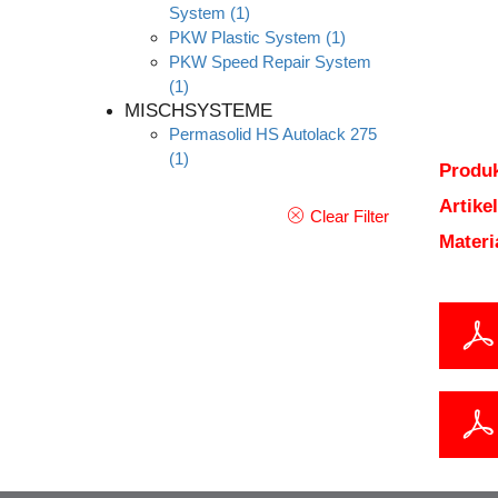
System
(1)
PKW Plastic System
(1)
PKW Speed Repair System
(1)
MISCHSYSTEME
Permasolid HS Autolack 275
(1)
Produk
Artik
Clear Filter
Mater