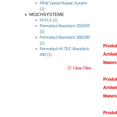
PKW Speed Repair System
(1)
MISCHSYSTEME
Hi-FLX
(1)
Permahyd Basislack 250/255
(1)
Permahyd Basislack 280/285
(1)
Produk
Permahyd HI-TEC Basislack
Artik
480
(1)
Mater
Clear Filter
Produk
Artik
Mater
Produk