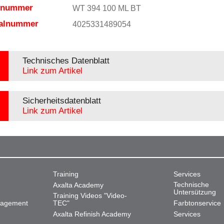
elnummer
WT 394 100 ML BT
ialnummer
4025331489054
Technisches Datenblatt
Link zum Artikel
Sicherheitsdatenblatt
Link zum Artikel
Training
Services
Technische
Axalta Academy
Untersützung
Training Videos "Video-
nagement
TEC"
Farbtonservice
Axalta Refinish Academy
Services