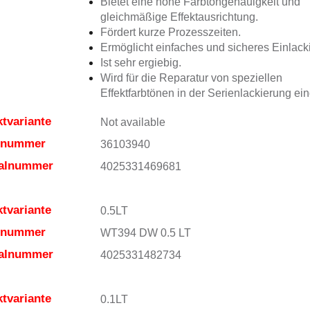
Bietet eine hohe Farbtongenauigkeit und
gleichmäßige Effektausrichtung.
Fördert kurze Prozesszeiten.
Ermöglicht einfaches und sicheres Einlack
Ist sehr ergiebig.
Wird für die Reparatur von speziellen
Effektfarbtönen in der Serienlackierung ein
tvariante
Not available
elnummer
36103940
ialnummer
4025331469681
tvariante
0.5LT
elnummer
WT394 DW 0.5 LT
ialnummer
4025331482734
tvariante
0.1LT