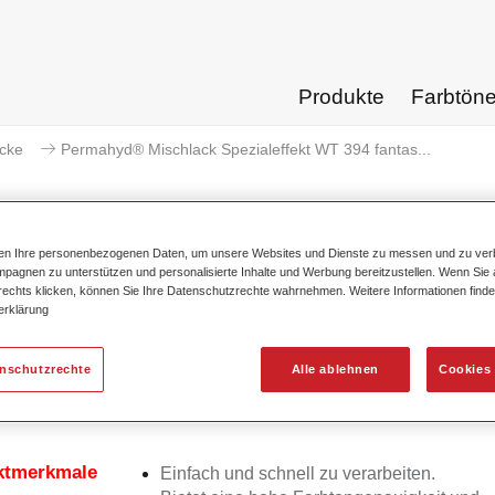
Produkte
Farbtön
acke
Permahyd® Mischlack Spezialeffekt WT 394 fantas...
ten Ihre personenbezogenen Daten, um unsere Websites und Dienste zu messen und zu ver
pagnen zu unterstützen und personalisierte Inhalte und Werbung bereitzustellen. Wenn Sie a
Permahyd® Mischlack Spezialeffe
 rechts klicken, können Sie Ihre Datenschutzrechte wahrnehmen. Weitere Informationen finde
erklärung
enschutzrechte
Alle ablehnen
Cookies 
d Mischlack Spezialeffekt WT 394 fantasy cyan eignet sich für
chung von Permahyd Hi-TEC Basislack 480 und Permahyd Bas
ktmerkmale
Einfach und schnell zu verarbeiten.