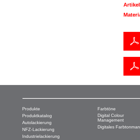
Artik
Mater
Produkte
Farbtöne
Digital Colour
Produktkatalog
Management
Autolackierung
Digitales Farbtonma
NFZ-Lackierung
Industrielackierung