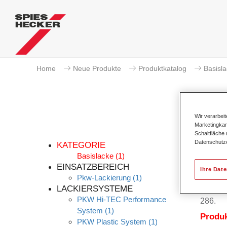
Home
Neue Produkte
Produktkatalog
Basisl
Wir verarbei
Marketingkam
Schaltfläche
Datenschutz
KATEGORIE
Basislacke
(1)
EINSATZBEREICH
Ihre Dat
Pkw-Lackierung
(1)
Permahy
LACKIERSYSTEME
Ausmis
PKW Hi-TEC Performance
286.
System
(1)
Produ
PKW Plastic System
(1)