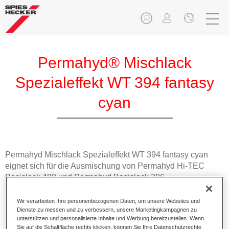
Permahyd® Mischlack
Spezialeffekt WT 394 fantasy
cyan
Permahyd Mischlack Spezialeffekt WT 394 fantasy cyan
eignet sich für die Ausmischung von Permahyd Hi-TEC
Basislack 480 und Permahyd Basislack 286.
Wir verarbeiten Ihre personenbezogenen Daten, um unsere Websites und
Produktmerkmale
Dienste zu messen und zu verbessern, unsere Marketingkampagnen zu
Einfach und schnell zu verarbeiten.
unterstützen und personalisierte Inhalte und Werbung bereitzustellen. Wenn
Bietet eine hohe Farbtongenauigkeit und gleichmäßige
Sie auf die Schaltfläche rechts klicken, können Sie Ihre Datenschutzrechte