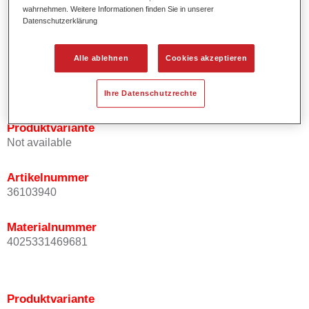
Effektausrichtung.
wahrnehmen. Weitere Informationen finden Sie in unserer
Datenschutzerklärung
Fördert kurze Prozesszeiten.
Ermöglicht einfaches und sicheres Einlackieren.
Ist sehr ergiebig.
Alle ablehnen
Cookies akzeptieren
Wird für die Reparatur von speziellen Effektfarbtönen in
der Serienlackierung eingesetzt.
Ihre Datenschutzrechte
Produktvariante
Not available
Artikelnummer
36103940
Materialnummer
4025331469681
Produktvariante