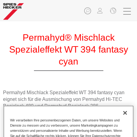
Permahyd® Mischlack
Spezialeffekt WT 394 fantasy
cyan
Permahyd Mischlack Spezialeffekt WT 394 fantasy cyan
eignet sich für die Ausmischung von Permahyd Hi-TEC
Basislack 480 und Permahyd Basislack 286.
Wir verarbeiten Ihre personenbezogenen Daten, um unsere Websites und
Produktmerkmale
Dienste zu messen und zu verbessern, unsere Marketingkampagnen zu
Einfach und schnell zu verarbeiten.
unterstützen und personalisierte Inhalte und Werbung bereitzustellen. Wenn
Bietet eine hohe Farbtongenauigkeit und gleichmäßige
Sie auf die Schaltfläche rechts klicken, können Sie Ihre Datenschutzrechte