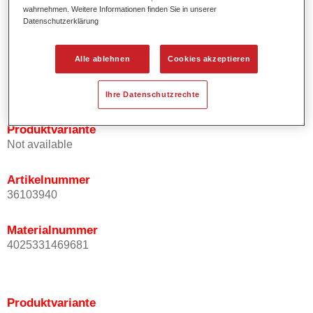
Effektausrichtung.
wahrnehmen. Weitere Informationen finden Sie in unserer
Datenschutzerklärung
Fördert kurze Prozesszeiten.
Ermöglicht einfaches und sicheres Einlackieren.
Ist sehr ergiebig.
Alle ablehnen
Cookies akzeptieren
Wird für die Reparatur von speziellen Effektfarbtönen in
der Serienlackierung eingesetzt.
Ihre Datenschutzrechte
Produktvariante
Not available
Artikelnummer
36103940
Materialnummer
4025331469681
Produktvariante