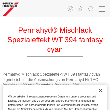
Permahyd® Mischlack
Spezialeffekt WT 394 fantasy
cyan
Permahyd Mischlack Spezialeffekt WT 394 fantasy cyan
eignet sich für die Ausmischung von Permahyd Hi-TEC
Basislack 480 und Permahyd Basislack 286.
Wir verarbeiten Ihre personenbezogenen Daten, um unsere Websites und
Produktmerkmale
Dienste zu messen und zu verbessern, unsere Marketingkampagnen zu
Einfach und schnell zu verarbeiten.
unterstützen und personalisierte Inhalte und Werbung bereitzustellen. Wenn
Bietet eine hohe Farbtongenauigkeit und gleichmäßige
Sie auf die Schaltfläche rechts klicken, können Sie Ihre Datenschutzrechte