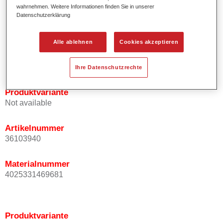
Effektausrichtung.
wahrnehmen. Weitere Informationen finden Sie in unserer
Datenschutzerklärung
Fördert kurze Prozesszeiten.
Ermöglicht einfaches und sicheres Einlackieren.
Ist sehr ergiebig.
Alle ablehnen
Cookies akzeptieren
Wird für die Reparatur von speziellen Effektfarbtönen in
der Serienlackierung eingesetzt.
Ihre Datenschutzrechte
Produktvariante
Not available
Artikelnummer
36103940
Materialnummer
4025331469681
Produktvariante