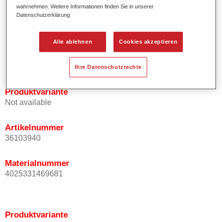
Effektausrichtung.
wahrnehmen. Weitere Informationen finden Sie in unserer
Datenschutzerklärung
Fördert kurze Prozesszeiten.
Ermöglicht einfaches und sicheres Einlackieren.
Ist sehr ergiebig.
Alle ablehnen
Cookies akzeptieren
Wird für die Reparatur von speziellen Effektfarbtönen in
der Serienlackierung eingesetzt.
Ihre Datenschutzrechte
Produktvariante
Not available
Artikelnummer
36103940
Materialnummer
4025331469681
Produktvariante