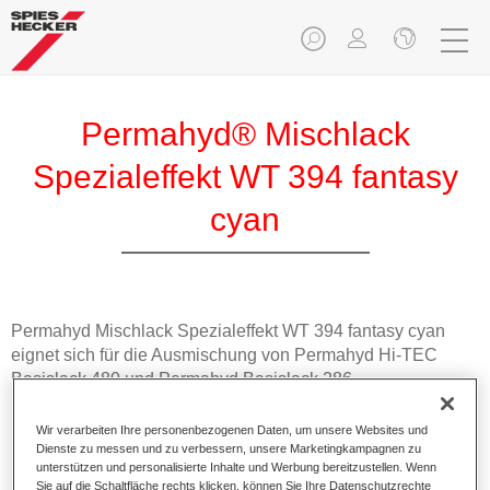
Permahyd® Mischlack
Spezialeffekt WT 394 fantasy
cyan
Permahyd Mischlack Spezialeffekt WT 394 fantasy cyan
eignet sich für die Ausmischung von Permahyd Hi-TEC
Basislack 480 und Permahyd Basislack 286.
Wir verarbeiten Ihre personenbezogenen Daten, um unsere Websites und
Produktmerkmale
Dienste zu messen und zu verbessern, unsere Marketingkampagnen zu
Einfach und schnell zu verarbeiten.
unterstützen und personalisierte Inhalte und Werbung bereitzustellen. Wenn
Bietet eine hohe Farbtongenauigkeit und gleichmäßige
Sie auf die Schaltfläche rechts klicken, können Sie Ihre Datenschutzrechte