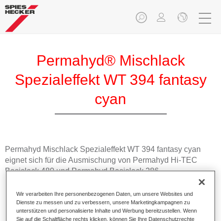
Permahyd® Mischlack
Spezialeffekt WT 394 fantasy
cyan
Permahyd Mischlack Spezialeffekt WT 394 fantasy cyan
eignet sich für die Ausmischung von Permahyd Hi-TEC
Basislack 480 und Permahyd Basislack 286.
Wir verarbeiten Ihre personenbezogenen Daten, um unsere Websites und
Produktmerkmale
Dienste zu messen und zu verbessern, unsere Marketingkampagnen zu
Einfach und schnell zu verarbeiten.
unterstützen und personalisierte Inhalte und Werbung bereitzustellen. Wenn
Bietet eine hohe Farbtongenauigkeit und gleichmäßige
Sie auf die Schaltfläche rechts klicken, können Sie Ihre Datenschutzrechte