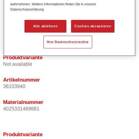
Effektausrichtung.
wahrnehmen. Weitere Informationen finden Sie in unserer
Datenschutzerklärung
Fördert kurze Prozesszeiten.
Ermöglicht einfaches und sicheres Einlackieren.
Ist sehr ergiebig.
Alle ablehnen
Cookies akzeptieren
Wird für die Reparatur von speziellen Effektfarbtönen in
der Serienlackierung eingesetzt.
Ihre Datenschutzrechte
Produktvariante
Not available
Artikelnummer
36103940
Materialnummer
4025331469681
Produktvariante