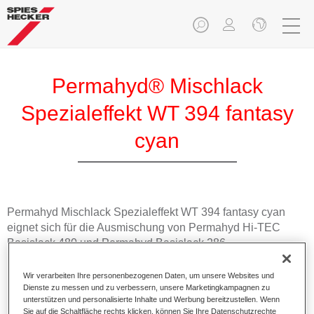
Permahyd® Mischlack
Spezialeffekt WT 394 fantasy
cyan
Permahyd Mischlack Spezialeffekt WT 394 fantasy cyan
eignet sich für die Ausmischung von Permahyd Hi-TEC
Basislack 480 und Permahyd Basislack 286.
Wir verarbeiten Ihre personenbezogenen Daten, um unsere Websites und
Produktmerkmale
Dienste zu messen und zu verbessern, unsere Marketingkampagnen zu
Einfach und schnell zu verarbeiten.
unterstützen und personalisierte Inhalte und Werbung bereitzustellen. Wenn
Bietet eine hohe Farbtongenauigkeit und gleichmäßige
Sie auf die Schaltfläche rechts klicken, können Sie Ihre Datenschutzrechte