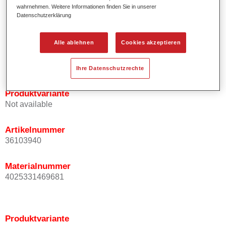
Effektausrichtung.
wahrnehmen. Weitere Informationen finden Sie in unserer
Datenschutzerklärung
Fördert kurze Prozesszeiten.
Ermöglicht einfaches und sicheres Einlackieren.
Ist sehr ergiebig.
Alle ablehnen
Cookies akzeptieren
Wird für die Reparatur von speziellen Effektfarbtönen in
der Serienlackierung eingesetzt.
Ihre Datenschutzrechte
Produktvariante
Not available
Artikelnummer
36103940
Materialnummer
4025331469681
Produktvariante