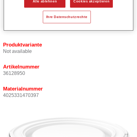
Alle ablehnen
Cookies akzeptieren
Bietet ein gutes Standvermögen.
Verfügt über ein hohes Deckvermögen.
Ihre Datenschutzrechte
Besitzt eine hohe Farbtongenauigkeit.
Kann mit Permasolid HS Klarlack überlackiert werden.
Produktvariante
Not available
Artikelnummer
36128950
Materialnummer
4025331470397