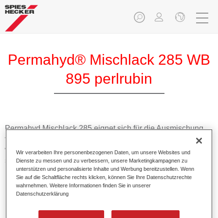
Permahyd® Mischlack 285 WB
895 perlrubin
Permahyd Mischlack 285 eignet sich für die Ausmischung
von Permahyd Perlmutt Basislack 285, einem hochwertigen
wasserverdünnbaren Basislacksystem. Es basiert auf einer
Wir verarbeiten Ihre personenbezogenen Daten, um unsere Websites und
speziellen PU-Dispersionstechnologie für Uni- und
Dienste zu messen und zu verbessern, unsere Marketingkampagnen zu
unterstützen und personalisierte Inhalte und Werbung bereitzustellen. Wenn
Effektlackierungen.
Sie auf die Schaltfläche rechts klicken, können Sie Ihre Datenschutzrechte
wahrnehmen. Weitere Informationen finden Sie in unserer
Datenschutzerklärung
Produktmerkmale
Ermöglicht eine einfache und schnelle Verarbeitung in
1,5 Spritzgängen.