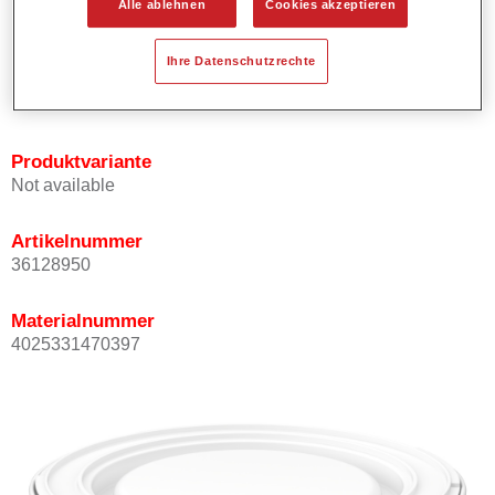
Alle ablehnen
Cookies akzeptieren
Bietet ein gutes Standvermögen.
Verfügt über ein hohes Deckvermögen.
Ihre Datenschutzrechte
Besitzt eine hohe Farbtongenauigkeit.
Kann mit Permasolid HS Klarlack überlackiert werden.
Produktvariante
Not available
Artikelnummer
36128950
Materialnummer
4025331470397