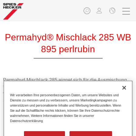
Permahyd® Mischlack 285 WB
895 perlrubin
Permahyd Mischlack 285 eignet sich für die Ausmischung
von Permahyd Perlmutt Basislack 285, einem hochwertigen
wasserverdünnbaren Basislacksystem. Es basiert auf einer
Wir verarbeiten Ihre personenbezogenen Daten, um unsere Websites und
speziellen PU-Dispersionstechnologie für Uni- und
Dienste zu messen und zu verbessern, unsere Marketingkampagnen zu
unterstützen und personalisierte Inhalte und Werbung bereitzustellen. Wenn
Effektlackierungen.
Sie auf die Schaltfläche rechts klicken, können Sie Ihre Datenschutzrechte
wahrnehmen. Weitere Informationen finden Sie in unserer
Datenschutzerklärung
Produktmerkmale
Ermöglicht eine einfache und schnelle Verarbeitung in
1,5 Spritzgängen.