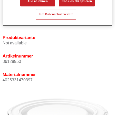
Alle ablehnen
Cookies akzeptieren
Bietet ein gutes Standvermögen.
Verfügt über ein hohes Deckvermögen.
Ihre Datenschutzrechte
Besitzt eine hohe Farbtongenauigkeit.
Kann mit Permasolid HS Klarlack überlackiert werden.
Produktvariante
Not available
Artikelnummer
36128950
Materialnummer
4025331470397