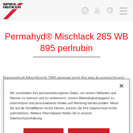
Permahyd® Mischlack 285 WB
895 perlrubin
Permahyd Mischlack 285 eignet sich für die Ausmischung
von Permahyd Perlmutt Basislack 285, einem hochwertigen
wasserverdünnbaren Basislacksystem. Es basiert auf einer
Wir verarbeiten Ihre personenbezogenen Daten, um unsere Websites und
speziellen PU-Dispersionstechnologie für Uni- und
Dienste zu messen und zu verbessern, unsere Marketingkampagnen zu
unterstützen und personalisierte Inhalte und Werbung bereitzustellen. Wenn
Effektlackierungen.
Sie auf die Schaltfläche rechts klicken, können Sie Ihre Datenschutzrechte
wahrnehmen. Weitere Informationen finden Sie in unserer
Datenschutzerklärung
Produktmerkmale
Ermöglicht eine einfache und schnelle Verarbeitung in
1,5 Spritzgängen.