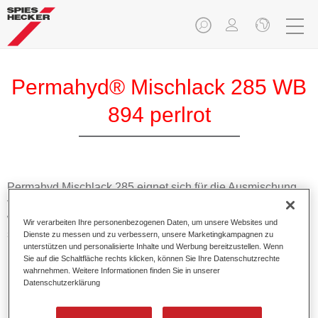
Permahyd® Mischlack 285 WB
894 perlrot
Permahyd Mischlack 285 eignet sich für die Ausmischung
von Permahyd Perlmutt Basislack 285, einem hochwertigen
wasserverdünnbaren Basislacksystem. Es basiert auf einer
Wir verarbeiten Ihre personenbezogenen Daten, um unsere Websites und
speziellen PU-Dispersionstechnologie für Uni- und
Dienste zu messen und zu verbessern, unsere Marketingkampagnen zu
unterstützen und personalisierte Inhalte und Werbung bereitzustellen. Wenn
Effektlackierungen.
Sie auf die Schaltfläche rechts klicken, können Sie Ihre Datenschutzrechte
wahrnehmen. Weitere Informationen finden Sie in unserer
Datenschutzerklärung
Produktmerkmale
Ermöglicht eine einfache und schnelle Verarbeitung in
1,5 Spritzgängen.