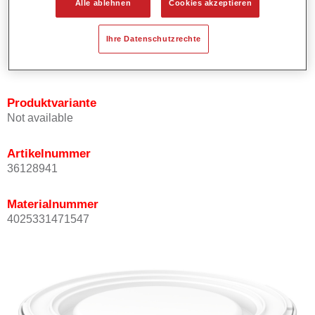
Alle ablehnen
Cookies akzeptieren
Bietet ein gutes Standvermögen.
Verfügt über ein hohes Deckvermögen.
Ihre Datenschutzrechte
Besitzt eine hohe Farbtongenauigkeit.
Kann mit Permasolid HS Klarlack überlackiert werden.
Produktvariante
Not available
Artikelnummer
36128941
Materialnummer
4025331471547