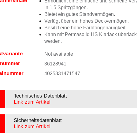
ktmerkmale
Ermöglicht eine einfache und schnelle Ver
in 1,5 Spritzgängen.
Bietet ein gutes Standvermögen.
Verfügt über ein hohes Deckvermögen.
Besitzt eine hohe Farbtongenauigkeit.
Kann mit Permasolid HS Klarlack überlacki
werden.
tvariante
Not available
elnummer
36128941
ialnummer
4025331471547
Technisches Datenblatt
Link zum Artikel
Sicherheitsdatenblatt
Link zum Artikel