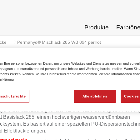
Produkte
Farbtön
acke
Permahyd® Mischlack 285 WB 894 perlrot
ten Ihre personenbezogenen Daten, um unsere Websites und Dienste zu messen und zu ver
pagnen zu unterstützen und personalisierte Inhalte und Werbung bereitzustellen. Wenn Sie a
 rechts klicken, können Sie Ihre Datenschutzrechte wahrnehmen. Weitere Informationen finde
erklärung
Permahyd® Mischlack 285
enschutzrechte
Alle ablehnen
Cookies 
yd Mischlack 285 eignet sich für die Ausmischung von Permah
tt Basislack 285, einem hochwertigen wasserverdünnbaren
cksystem. Es basiert auf einer speziellen PU-Dispersionstechno
d Effektlackierungen.