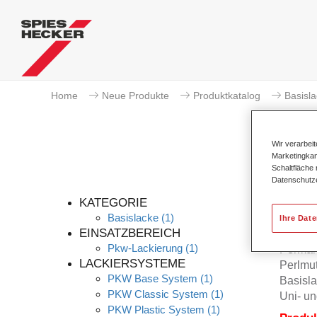
Home
Neue Produkte
Produktkatalog
Basisl
Wir verarbei
Marketingkam
Schaltfläche
Datenschutz
KATEGORIE
Basislacke
(1)
Ihre Dat
EINSATZBEREICH
Pkw-Lackierung
(1)
Permah
LACKIERSYSTEME
Perlmu
PKW Base System
(1)
Basisla
PKW Classic System
(1)
Uni- un
PKW Plastic System
(1)