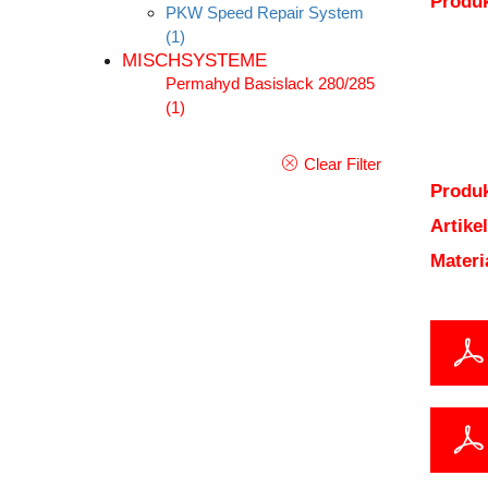
Produ
PKW Speed Repair System
(1)
MISCHSYSTEME
Permahyd Basislack 280/285
(1)
Clear Filter
Produk
Artik
Mater