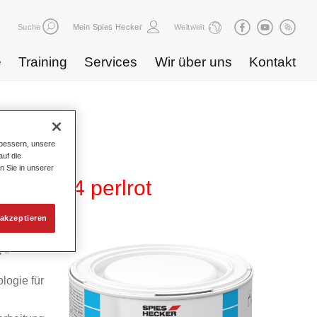
Suche
Mein Spies Hecker
Weltweit
e
Training
Services
Wir über uns
Kontakt
bessern, unsere
uf die
n Sie in unserer
 WB 894 perlrot
akzeptieren
yd
logie für