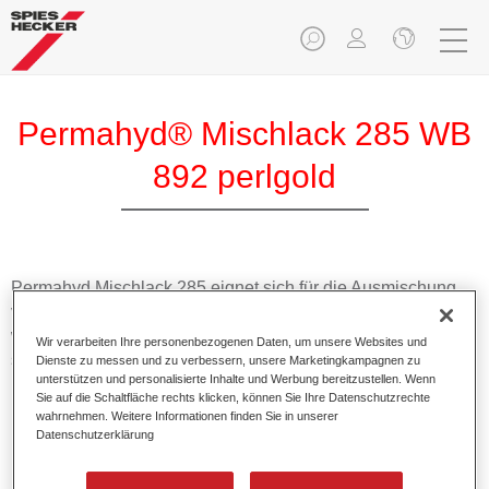
Permahyd® Mischlack 285 WB
892 perlgold
Permahyd Mischlack 285 eignet sich für die Ausmischung
von Permahyd Perlmutt Basislack 285, einem hochwertigen
wasserverdünnbaren Basislacksystem. Es basiert auf einer
Wir verarbeiten Ihre personenbezogenen Daten, um unsere Websites und
speziellen PU-Dispersionstechnologie für Uni- und
Dienste zu messen und zu verbessern, unsere Marketingkampagnen zu
unterstützen und personalisierte Inhalte und Werbung bereitzustellen. Wenn
Effektlackierungen.
Sie auf die Schaltfläche rechts klicken, können Sie Ihre Datenschutzrechte
wahrnehmen. Weitere Informationen finden Sie in unserer
Datenschutzerklärung
Produktmerkmale
Ermöglicht eine einfache und schnelle Verarbeitung in
1,5 Spritzgängen.