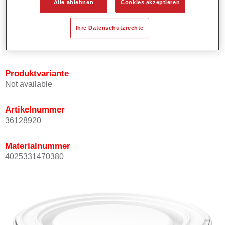
Alle ablehnen
Cookies akzeptieren
Bietet ein gutes Standvermögen.
Verfügt über ein hohes Deckvermögen.
Ihre Datenschutzrechte
Besitzt eine hohe Farbtongenauigkeit.
Kann mit Permasolid HS Klarlack überlackiert werden.
Produktvariante
Not available
Artikelnummer
36128920
Materialnummer
4025331470380