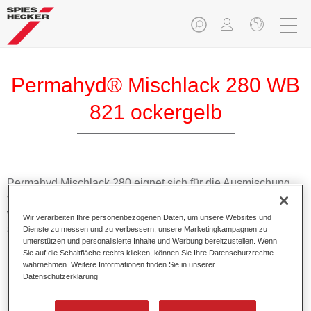
Permahyd® Mischlack 280 WB
821 ockergelb
Permahyd Mischlack 280 eignet sich für die Ausmischung
von Permahyd Perlmutt Basislack 285, einem hochwertigen
wasserverdünnbaren Basislacksystem. Es basiert auf einer
Wir verarbeiten Ihre personenbezogenen Daten, um unsere Websites und
speziellen PU-Dispersionstechnologie für Uni- und
Dienste zu messen und zu verbessern, unsere Marketingkampagnen zu
unterstützen und personalisierte Inhalte und Werbung bereitzustellen. Wenn
Effektlackierungen.
Sie auf die Schaltfläche rechts klicken, können Sie Ihre Datenschutzrechte
wahrnehmen. Weitere Informationen finden Sie in unserer
Datenschutzerklärung
Produktmerkmale
Ermöglicht eine einfache und schnelle Verarbeitung in
1,5 Spritzgängen.