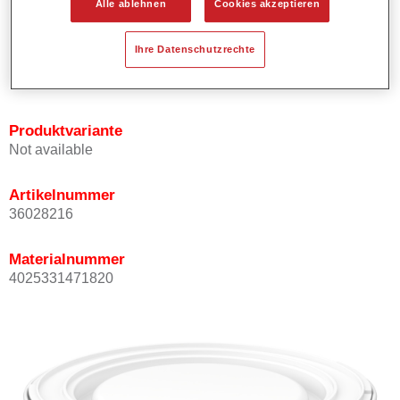
Alle ablehnen
Cookies akzeptieren
Bietet ein gutes Standvermögen.
Verfügt über ein hohes Deckvermögen.
Ihre Datenschutzrechte
Besitzt eine hohe Farbtongenauigkeit.
Kann mit Permasolid HS Klarlack überlackiert werden.
Produktvariante
Not available
Artikelnummer
36028216
Materialnummer
4025331471820