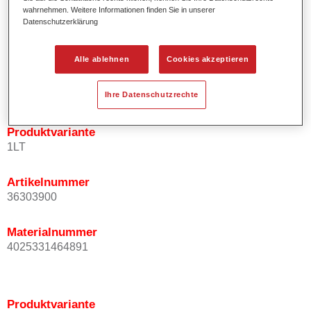
wahrnehmen. Weitere Informationen finden Sie in unserer
Effektausrichtung.
Datenschutzerklärung
Fördert kurze Prozesszeiten.
Ermöglicht einfaches und sicheres Einlackieren.
Kann variabel eingesetzt werden, z.B. für Innenraum-,
Alle ablehnen
Cookies akzeptieren
Mehrschicht- und Mehrfarbenlackierungen.
Ist sehr ergiebig.
Ihre Datenschutzrechte
Produktvariante
1LT
Artikelnummer
36303900
Materialnummer
4025331464891
Produktvariante