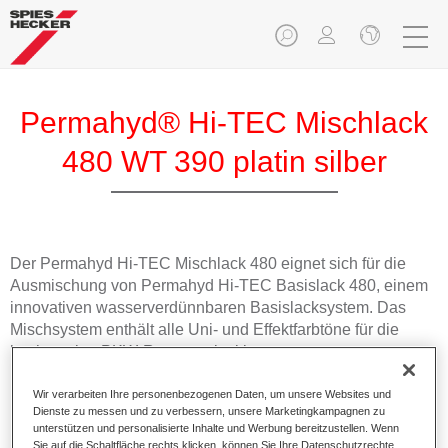
Permahyd® Hi-TEC Mischlack
480 WT 390 platin silber
Der Permahyd Hi-TEC Mischlack 480 eignet sich für die
Ausmischung von Permahyd Hi-TEC Basislack 480, einem
innovativen wasserverdünnbaren Basislacksystem. Das
Mischsystem enthält alle Uni- und Effektfarbtöne für die
hochwertige PKW-Reparaturlackierung.
Wir verarbeiten Ihre personenbezogenen Daten, um unsere Websites und
Produktmerkmale
Dienste zu messen und zu verbessern, unsere Marketingkampagnen zu
Einfach und schnell zu verarbeiten.
unterstützen und personalisierte Inhalte und Werbung bereitzustellen. Wenn
Bietet eine hohe Farbtongenauigkeit und gleichmäßige
Sie auf die Schaltfläche rechts klicken, können Sie Ihre Datenschutzrechte